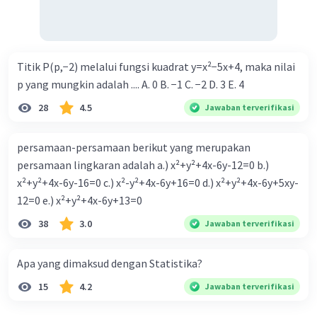
Titik P(p,−2) melalui fungsi kuadrat y=x²−5x+4, maka nilai
p yang mungkin adalah .... A. 0 B. −1 C. −2 D. 3 E. 4
28
4.5
Jawaban terverifikasi
persamaan-persamaan berikut yang merupakan
persamaan lingkaran adalah a.) x²+y²+4x-6y-12=0 b.)
x²+y²+4x-6y-16=0 c.) x²-y²+4x-6y+16=0 d.) x²+y²+4x-6y+5xy-
12=0 e.) x²+y²+4x-6y+13=0
38
3.0
Jawaban terverifikasi
Apa yang dimaksud dengan Statistika?
15
4.2
Jawaban terverifikasi