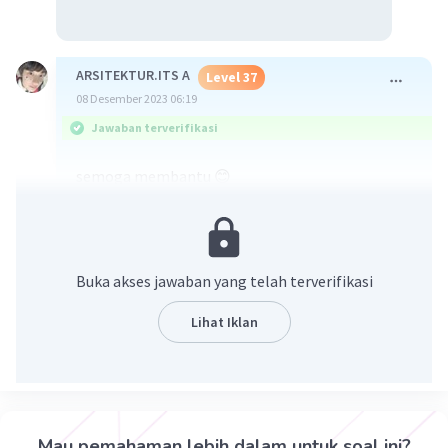
ARSITEKTUR.ITS A
Level 37
08 Desember 2023 06:19
Jawaban terverifikasi
semoga membantu 😊
Buka akses jawaban yang telah terverifikasi
Lihat Iklan
·
5.0
(
1
)
Balas
Beri Rating
Fevi S
Level 47
Mau pemahaman lebih dalam untuk soal ini?