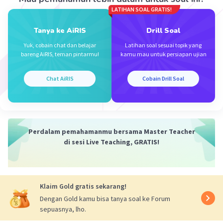
08 Desember 2023 10:10
LATIHAN SOAL GRATIS!
Itu ada yanf salah , harusnya 6-5+6
Tanya ke AiRIS
Drill Soal
Yuk, cobain chat dan belajar
Latihan soal sesuai topik yang
bareng AiRIS, teman pintarmu!
kamu mau untuk persiapan ujian
Chat AiRIS
Cobain Drill Soal
Iklan
Perdalam pemahamanmu bersama Master Teacher
di sesi Live Teaching, GRATIS!
Klaim Gold gratis sekarang!
Dengan Gold kamu bisa tanya soal ke Forum
sepuasnya, lho.