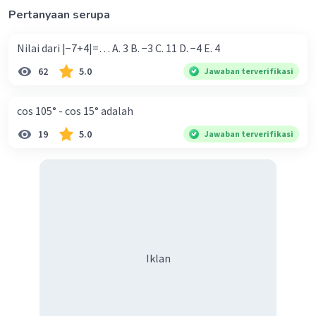
Pertanyaan serupa
Nilai dari |−7+4|=… A. 3 B. −3 C. 11 D. −4 E. 4
62
5.0
Jawaban terverifikasi
cos 105° - cos 15° adalah
19
5.0
Jawaban terverifikasi
Iklan