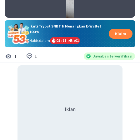
Ikuti Tryout SNBT & Menangkan E-Wallet
100rb
Klaim
Habis dalam
01
:
17
:
45
:
01
1
1
Jawaban terverifikasi
Iklan