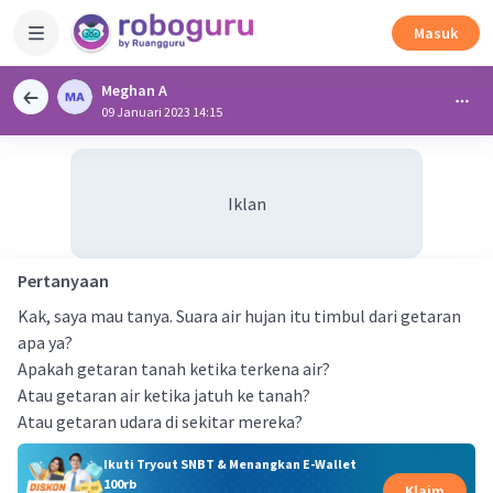
Masuk
Meghan A
09 Januari 2023 14:15
Iklan
Pertanyaan
Kak, saya mau tanya. Suara air hujan itu timbul dari getaran
apa ya?
Apakah getaran tanah ketika terkena air?
Atau getaran air ketika jatuh ke tanah?
Atau getaran udara di sekitar mereka?
Ikuti Tryout SNBT & Menangkan E-Wallet
100rb
Klaim