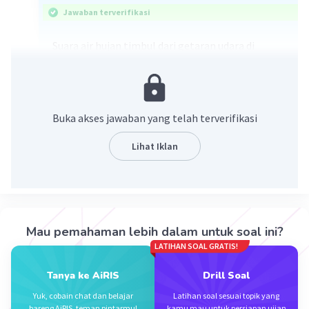
Jawaban terverifikasi
Suara air hujan timbul dari getaran udara di
sekitarnya. Ketika tetesan air jatuh ke tanah,
getaran air tersebut dapat menimbulkan suara,
tetapi suara air hujan yang kita dengar terutama
disebabkan oleh getaran udara di sekitarnya.
Buka akses jawaban yang telah terverifikasi
Getaran tanah ketika terkena air juga dapat
terjadi, tetapi biasanya tidak menimbulkan suara
Lihat Iklan
yang terdengar oleh manusia.
·
0.0
(
0
)
Balas
Beri Rating
Mau pemahaman lebih dalam untuk soal ini?
LATIHAN SOAL GRATIS!
Tanya ke AiRIS
Drill Soal
Yuk, cobain chat dan belajar
Latihan soal sesuai topik yang
bareng AiRIS, teman pintarmu!
kamu mau untuk persiapan ujian