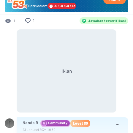
Habis dalam
00
:
08
:
58
:
22
1
1
Jawaban terverifikasi
Iklan
Nanda R
Community
Level 89
23 Januari 2024 10:30