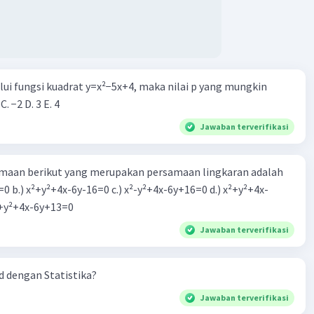
4
alui fungsi kuadrat y=x²−5x+4, maka nilai p yang mungkin
2) · (x² + x - 3) + (3x - 3)
 C. −2 D. 3 E. 4
3x - 2x² - 2x + 6 + 3x - 3
Jawaban terverifikasi
2x + 3
3
lnya adalah x
- x² - 2x + 3.
aan berikut yang merupakan persamaan lingkaran adalah
=0 b.) x²+y²+4x-6y-16=0 c.) x²-y²+4x-6y+16=0 d.) x²+y²+4x-
·
0.0
(
0
)
Balas
ating
2=0 e.) x²+y²+4x-6y+13=0
Jawaban terverifikasi
 dengan Statistika?
Jawaban terverifikasi