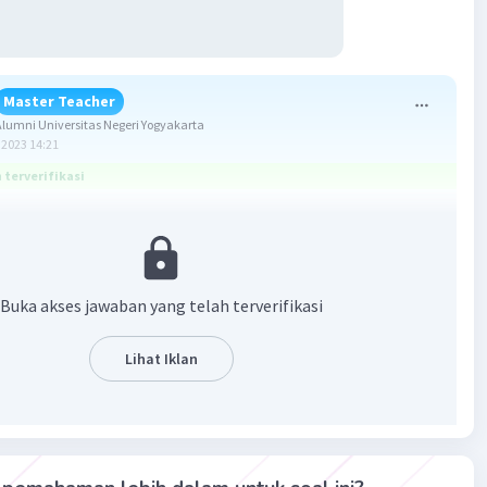
Master Teacher
umni Universitas Negeri Yogyakarta
2023 14:21
terverifikasi
3
x
- x² - 2x + 3
Buka akses jawaban yang telah terverifikasi
 · P(x) + S(x)
inomial
Lihat Iklan
l bagi
mbagi
 bagi