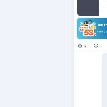
Ikuti T
Habis d
1
2