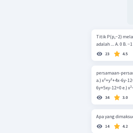
b = 2(1) - 
b = -2
Maka:
Titik P(p,−2) mel
f(x) = (x - 
adalah .... A. 0 B. −1
3
= x
+ x² - 
23
4.5
3
= x
- x² - 
Jadi, hasi
persamaan-persam
a.) x²+y²+4x-6y-12
Beri R
6y+5xy-1
34
3.0
Apa yang dimaksud
14
4.2