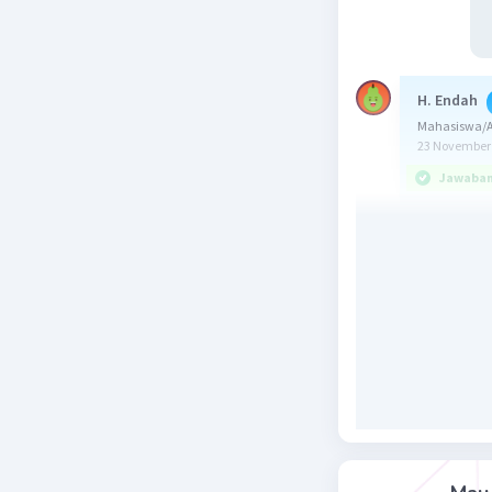
H. Endah
Mahasiswa/Al
23 November 
Jawaban 
Jawaban: 
Konsep:
f(x) = H(x)
dengan:
f(x) : pol
H(x) : hasi
P(x) : pe
S(x) : sisa