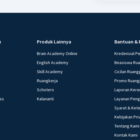
u
Produk Lainnya
Bantuan & 
Brain Academy Online
Kredensial P
English Academy
Beasiswa Ru
Skill Academy
Cicilan Ruang
Ruangkerja
Promo Ruang
Schoters
Laporan Kere
ess
Kalananti
Layanan Pen
Syarat & Ket
Kebijakan Pri
Tentang Kami
Kontak Kami