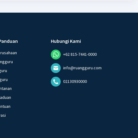
Iklan
Panduan
Hubungi Kami
erusahaan
+62 815-7441-0000
angguru
info@ruangguru.com
guru
guru
02130930000
ntanan
gaduan
entuan
vasi