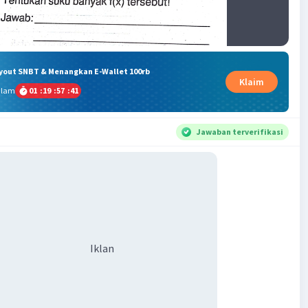
ryout SNBT & Menangkan E-Wallet 100rb
Klaim
alam
01
:
19
:
57
:
41
Jawaban terverifikasi
Iklan