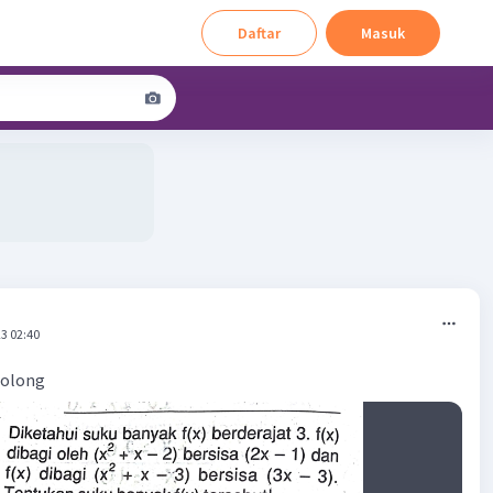
Daftar
Masuk
3 02:40
tolong