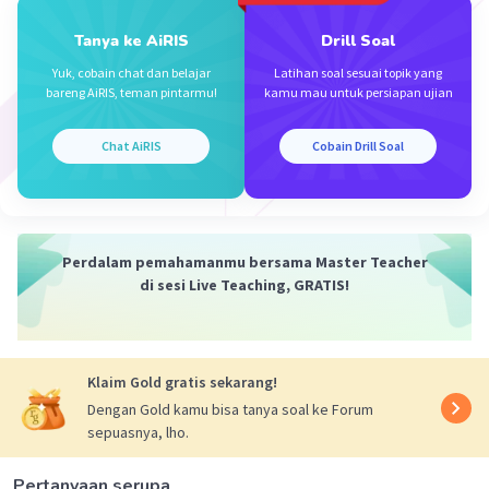
03 Desember 2023 14:11
Jawaban : A
Tanya ke AiRIS
Drill Soal
Yuk, cobain chat dan belajar
Latihan soal sesuai topik yang
bareng AiRIS, teman pintarmu!
kamu mau untuk persiapan ujian
Ali A
Level 1
Chat AiRIS
Cobain Drill Soal
03 Desember 2023 14:08
Jawaban yang tepat adalah C.
Iklan
·
4.5
(
2
)
Balas
Beri Rating
Perdalam pemahamanmu bersama Master Teacher
di sesi Live Teaching, GRATIS!
Klaim Gold gratis sekarang!
Dengan Gold kamu bisa tanya soal ke Forum
sepuasnya, lho.
Pertanyaan serupa