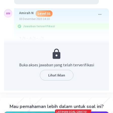
Amirah N
Level 51
03 Desember 2023 14:10
Jawaban terverifikasi
7√9 ÷ 4√3 ÷ √3
(7√3 × √3) ÷ 4√3 ÷ √3
Buka akses jawaban yang telah terverifikasi
Lihat Iklan
·
5.0
(
1
)
Balas
Beri Rating
Mau pemahaman lebih dalam untuk soal ini?
Amirah N
Level 51
LATIHAN SOAL GRATIS!