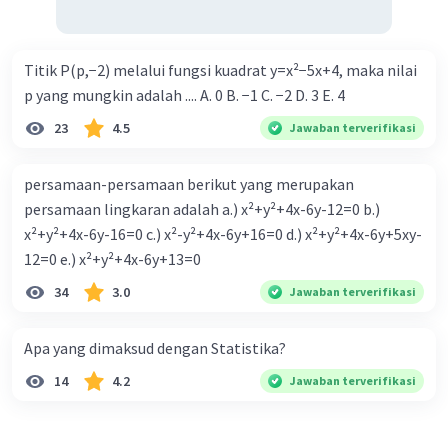
Titik P(p,−2) melalui fungsi kuadrat y=x²−5x+4, maka nilai
p yang mungkin adalah .... A. 0 B. −1 C. −2 D. 3 E. 4
23
4.5
Jawaban terverifikasi
persamaan-persamaan berikut yang merupakan
persamaan lingkaran adalah a.) x²+y²+4x-6y-12=0 b.)
x²+y²+4x-6y-16=0 c.) x²-y²+4x-6y+16=0 d.) x²+y²+4x-6y+5xy-
12=0 e.) x²+y²+4x-6y+13=0
34
3.0
Jawaban terverifikasi
Apa yang dimaksud dengan Statistika?
14
4.2
Jawaban terverifikasi