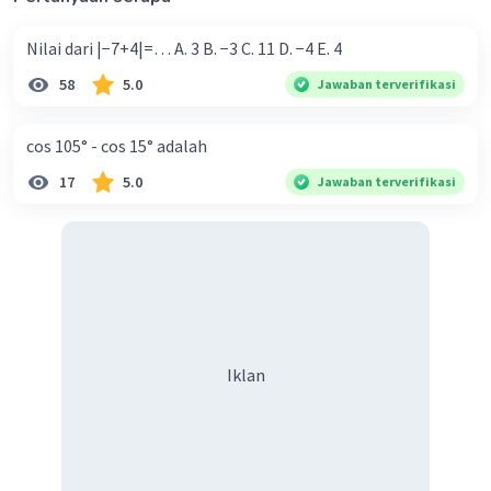
Nilai dari |−7+4|=… A. 3 B. −3 C. 11 D. −4 E. 4
58
5.0
Jawaban terverifikasi
cos 105° - cos 15° adalah
17
5.0
Jawaban terverifikasi
Iklan