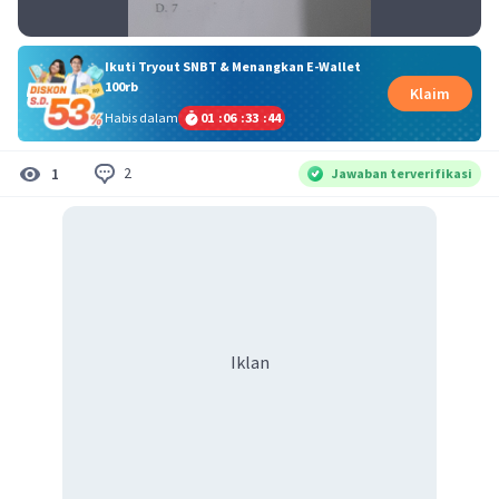
Ikuti Tryout SNBT & Menangkan E-Wallet
100rb
Klaim
Habis dalam
01
:
06
:
33
:
43
2
1
Jawaban terverifikasi
Iklan