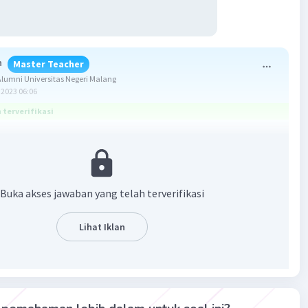
h
Master Teacher
umni Universitas Negeri Malang
2023 06:06
terverifikasi
A.
an pembahasan terlampir
Buka akses jawaban yang telah terverifikasi
Lihat Iklan