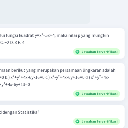
alui fungsi kuadrat y=x²−5x+4, maka nilai p yang mungkin
 C. −2 D. 3 E. 4
Jawaban terverifikasi
aan berikut yang merupakan persamaan lingkaran adalah
=0 b.) x²+y²+4x-6y-16=0 c.) x²-y²+4x-6y+16=0 d.) x²+y²+4x-
2=0 e.) x²+y²+4x-6y+13=0
Jawaban terverifikasi
 dengan Statistika?
Jawaban terverifikasi