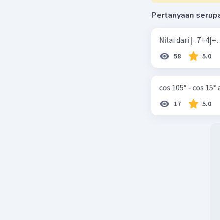
Pertanyaan serup
58
5.0
cos 105° - cos 15°
17
5.0