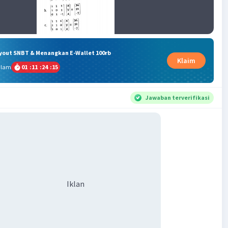
ryout SNBT & Menangkan E-Wallet 100rb
Klaim
alam
01
:
11
:
24
:
14
Jawaban terverifikasi
Iklan