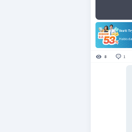
Ikuti T
Habis d
1
8