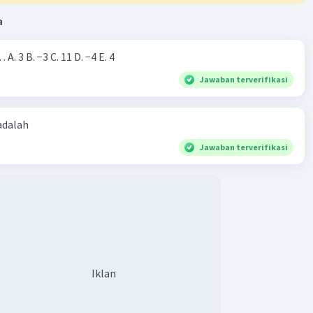
a
Nilai dari |−7+4|=… A. 3 B. −3 C. 11 D. −4 E. 4
Jawaban terverifikasi
 adalah
Jawaban terverifikasi
Iklan