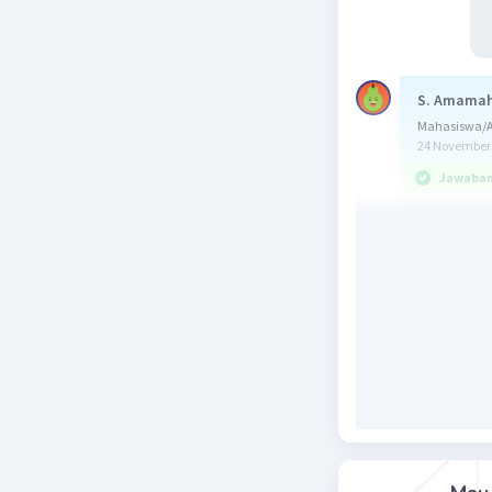
S. Amama
Mahasiswa/Al
24 November 
Jawaban 
Jawaban: 
perhatik