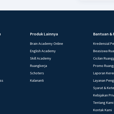
u
Produk Lainnya
Bantuan & 
Brain Academy Online
Kredensial P
English Academy
Beasiswa Ru
Skill Academy
Cicilan Ruang
Ruangkerja
Promo Ruang
Schoters
Laporan Kere
ess
Kalananti
Layanan Pen
Syarat & Ket
Kebijakan Pri
Tentang Kami
Kontak Kami