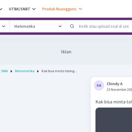
UTBK/SNBT
Produk Ruangguru
Iklan
SMA
Matematika
Kak bisa minta tolong...
Chindy A
23 November 202
Kak bisa minta t