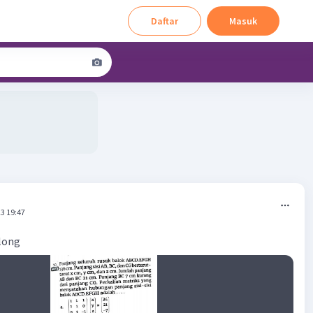
Daftar
Masuk
3 19:47
olong