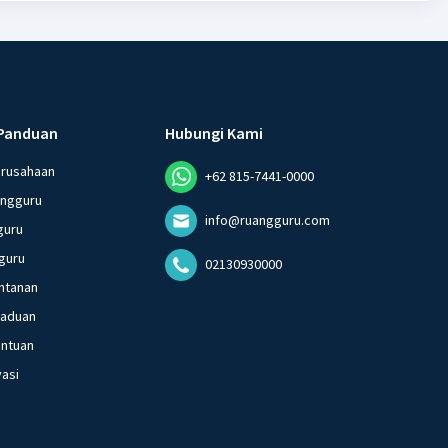
Panduan
Hubungi Kami
erusahaan
+62 815-7441-0000
angguru
info@ruangguru.com
guru
guru
02130930000
ntanan
gaduan
entuan
vasi