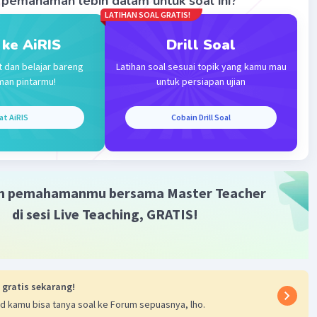
pemahaman lebih dalam untuk soal ini?
LATIHAN SOAL GRATIS!
·
5.0
(
1
)
Balas
ating
 ke AiRIS
Drill Soal
t dan belajar bareng
Latihan soal sesuai topik yang kamu mau
man pintarmu!
untuk persiapan ujian
at AiRIS
Cobain Drill Soal
Iklan
m pemahamanmu bersama Master Teacher
di sesi Live Teaching, GRATIS!
 gratis sekarang!
d kamu bisa tanya soal ke Forum sepuasnya, lho.