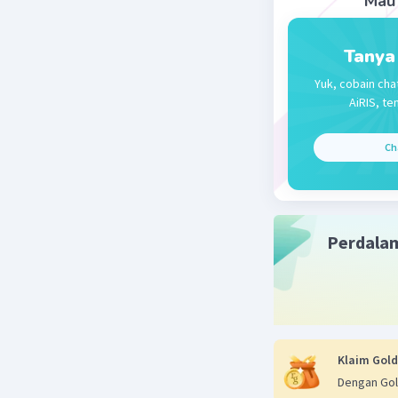
Mau 
Beri R
Tanya
Yuk, cobain cha
AiRIS, te
Ch
Perdala
Klaim Gold
Dengan Gol