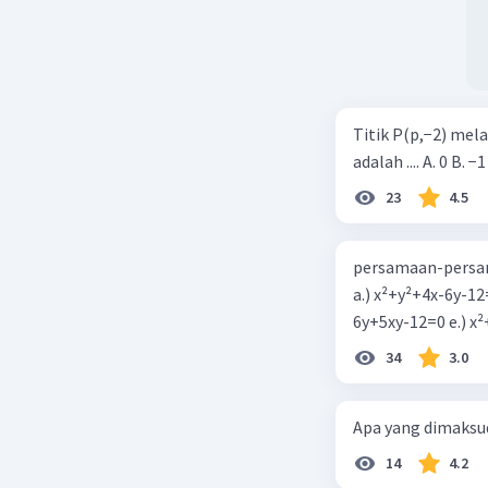
Titik P(p,−2) mel
adalah .... A. 0 B. −1
23
4.5
persamaan-persam
a.) x²+y²+4x-6y-12
6y+5xy-1
34
3.0
Apa yang dimaksud
14
4.2