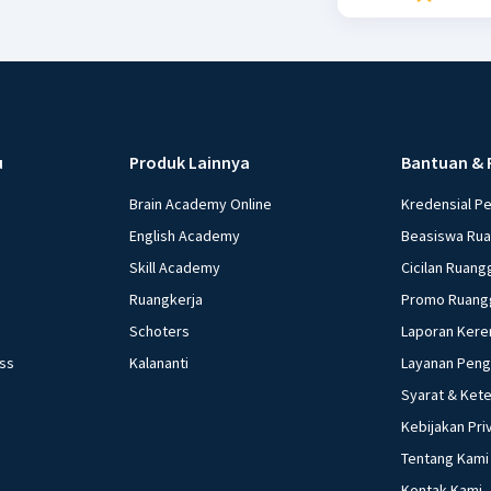
u
Produk Lainnya
Bantuan & 
Brain Academy Online
Kredensial P
English Academy
Beasiswa Ru
Skill Academy
Cicilan Ruang
Ruangkerja
Promo Ruang
Schoters
Laporan Kere
ess
Kalananti
Layanan Pen
Syarat & Ket
Kebijakan Pri
Tentang Kami
Kontak Kami