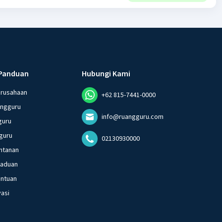
Panduan
Hubungi Kami
erusahaan
+62 815-7441-0000
angguru
info@ruangguru.com
guru
guru
02130930000
ntanan
gaduan
entuan
vasi