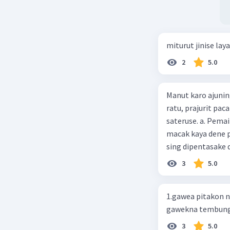
miturut jinise lay
2
5.0
Manut karo ajuning
ratu, prajurit pa
sateruse. a. Pemaine macak kaya dene paraga sing dikarepake b. Pemaine
macak kaya dene p
3
5.0
1.gawea pitakon 
gawekna tembung
3
5.0