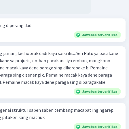
ang diperang dadi
Jawaban terverifikasi
 jaman, kethoprak dadi kaya saiki iki.....Yen Ratu ya pacakane
cakane ya prajurit, emban pacakane iya emban, mangkono
araga sing disenengi c. Pemaine macak kaya dene paraga
sing dipentasake d. Pemaine macak kaya dene paraga sing diparagakake
Jawaban terverifikasi
ngenai struktur saben saben tembang macapat ing ngarep.
 pitakon kang mathuk
Jawaban terverifikasi