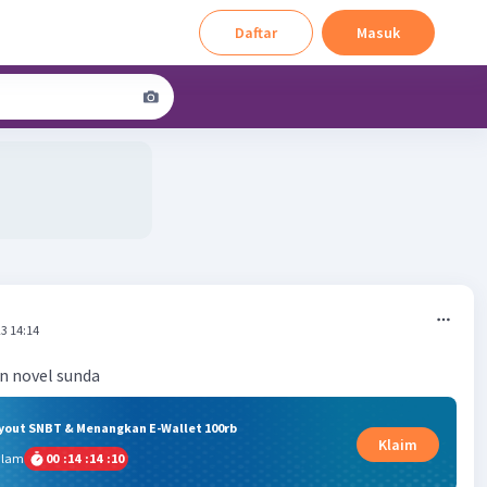
Daftar
Masuk
3 14:14
n novel sunda
ryout SNBT & Menangkan E-Wallet 100rb
Klaim
alam
00
:
14
:
14
:
10