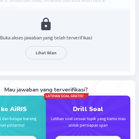
ar b. Sunda dari buku tersebut dan bisa lebih lancar
b.sunda
Buka akses jawaban yang telah terverifikasi
·
5.0
(
1
)
Balas
ating
Lihat Iklan
Mau jawaban yang terverifikasi?
Iklan
LATIHAN SOAL GRATIS!
 ke AiRIS
Drill Soal
t dan belajar bareng
Latihan soal sesuai topik yang kamu mau
man pintarmu!
untuk persiapan ujian