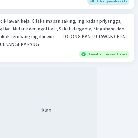
Lihat jawaban (1)
 mapan saking, Ing badan priyangga,
e den ngati-ati, Sakeh durgama, Singahana den
PULKAN SEKARANG
Jawaban terverifikasi
Iklan