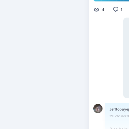
1
4
Jefflobaye
29 Februari 2