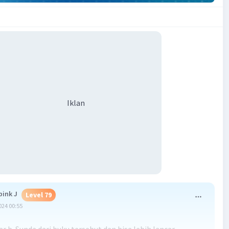
Iklan
pink J
Level 79
024 00:55