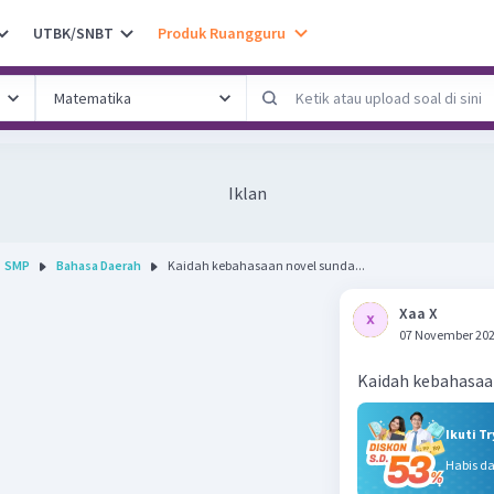
UTBK/SNBT
Produk Ruangguru
Iklan
SMP
Bahasa Daerah
Kaidah kebahasaan novel sunda...
Xaa X
07 November 202
Kaidah kebahasaa
Ikuti T
Habis d