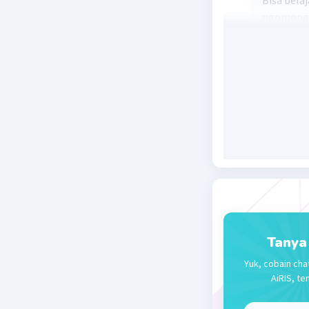
Bisa belaj
ngomong 
Beri R
Tanya
Yuk, cobain cha
AiRIS, te