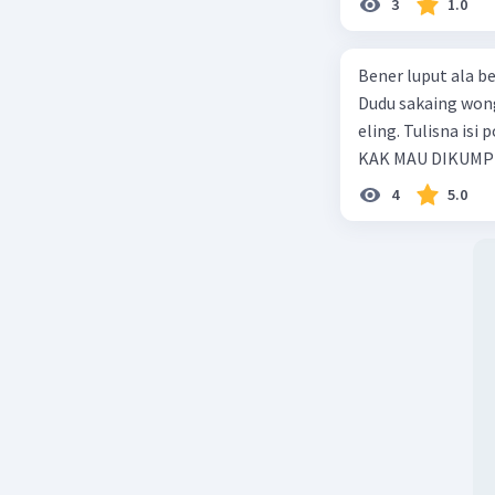
3
1.0
Bener luput ala becik lawan beja, Cilaka
Dudu sakaing wong liya, Mulan
eling. Tulisna isi pokok tembang ing dhuwur …. TOLONG BANTU JAWAB CEPAT
KAK MAU DIKUM
4
5.0