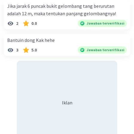
Jika jarak 6 puncak bukit gelombang tang berurutan
adalah 12 m, maka tentukan panjang gelombangnya!
Rahmi R
Level 74
2
0.0
Jawaban terverifikasi
25 April 2024 11:52
28. B. 2
Bantuin dong Kak hehe
29. A. Belerang
Iklan
3
5.0
Jawaban terverifikasi
·
0.0
(
0
)
Balas
Beri Rating
Rasyel K
Level 55
28 April 2024 14:28
28=B.2
Iklan
·
0.0
(
0
)
Balas
Beri Rating