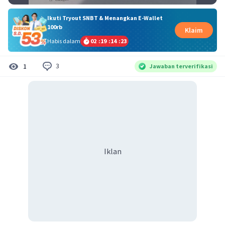
Ikuti Tryout SNBT & Menangkan E-Wallet
100rb
Klaim
Habis dalam
02
:
19
:
14
:
23
3
1
Jawaban terverifikasi
Iklan