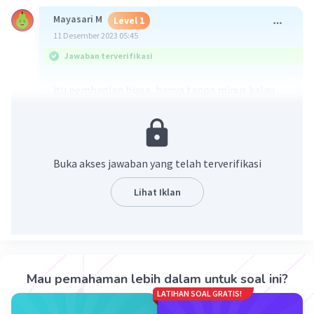
Mayasari M
Level 1
11 Desember 2023 05:45
Jawaban terverifikasi
itu pembagian biasa, hanya tanpa minus kalau
ada tanda garis vertikal, jawabannya 2 yaaa
·
5.0
(
1
)
Balas
Beri Rating
Buka akses jawaban yang telah terverifikasi
Lihat Iklan
Iklan
Mau pemahaman lebih dalam untuk soal ini?
LATIHAN SOAL GRATIS!