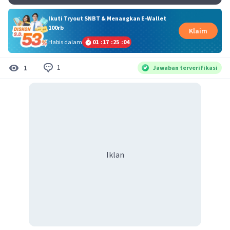
Ikuti Tryout SNBT & Menangkan E-Wallet
100rb
Klaim
Habis dalam
01
:
17
:
25
:
04
1
1
Jawaban terverifikasi
Iklan