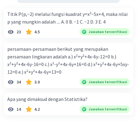
Titik P(p,−2) melalui fungsi kuadrat y=x²−5x+4, maka nilai
p yang mungkin adalah .... A. 0 B. −1 C. −2 D. 3 E. 4
23
4.5
Jawaban terverifikasi
persamaan-persamaan berikut yang merupakan
persamaan lingkaran adalah a.) x²+y²+4x-6y-12=0 b.)
x²+y²+4x-6y-16=0 c.) x²-y²+4x-6y+16=0 d.) x²+y²+4x-6y+5xy-
12=0 e.) x²+y²+4x-6y+13=0
34
3.0
Jawaban terverifikasi
Apa yang dimaksud dengan Statistika?
14
4.2
Jawaban terverifikasi