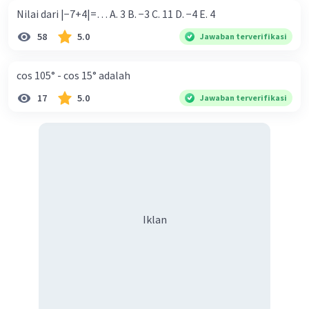
Nilai dari |−7+4|=… A. 3 B. −3 C. 11 D. −4 E. 4
58
5.0
Jawaban terverifikasi
cos 105° - cos 15° adalah
17
5.0
Jawaban terverifikasi
Iklan