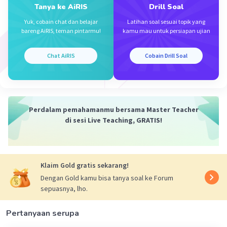
Tanya ke AiRIS
Drill Soal
Yuk, cobain chat dan belajar
Latihan soal sesuai topik yang
bareng AiRIS, teman pintarmu!
kamu mau untuk persiapan ujian
Chat AiRIS
Cobain Drill Soal
Perdalam pemahamanmu bersama Master Teacher
di sesi Live Teaching, GRATIS!
Klaim Gold gratis sekarang!
Dengan Gold kamu bisa tanya soal ke Forum
sepuasnya, lho.
Pertanyaan serupa