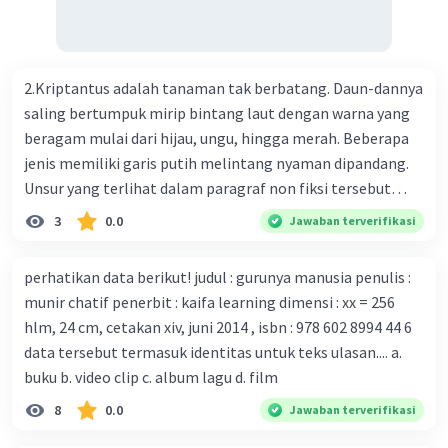
Perkembangan terbaru adalah mereka menciptakan peta
genetik virus. 4) Ilmuwan dari Australia, Kanada, hingga
Prancis ikut menciptakan berbagai jenis inokulasi
bersama sejumlah perusahaan biotek dan vaksin.
2.Kriptantus adalah tanaman tak berbatang. Daun-dannya
Beberapa waktu lalu, Kepala Laboratorium Identifikasi
saling bertumpuk mirip bintang laut dengan warna yang
Virus dari Institut Peter Doherty untuk Infeksi dan
beragam mulai dari hijau, ungu, hingga merah. Beberapa
kekebalan, Melbourne, Julian Druce, menyatakan mereka
jenis memiliki garis putih melintang nyaman dipandang.
mengembangkan virus Corona versi laboratorium dari
Unsur yang terlihat dalam paragraf non fiksi tersebut
tubuh pasien yang terinfeksi untuk uji coba. Tanggapan
adalah... A. cara menyajikan isi buku B. bahasa yang
3
0.0
Jawaban terverifikasi
yang sesuai dengan berita tersebut adalah ... A.
digunakan C. tokoh dan penokohan D. penyajian alur cerita
Pemerintah Australia telah tanggap menghadapi
perhatikan data berikut! judul : gurunya manusia penulis :
serangan virus Corona dengan menemukan vaksin virus
munir chatif penerbit : kaifa learning dimensi : xx = 256
tersebut. B. Para ilmuan perlu segera mempelajari virus
hlm, 24 cm, cetakan xiv, juni 2014 , isbn : 978 602 8994 44 6
corona yang menjadi masalah besar bagi kesehatan dunia
data tersebut termasuk identitas untuk teks ulasan.... a.
karena persebarannya sangat cepat. C. Masyarakat perlu
buku b. video clip c. album lagu d. film
mawas diri dan menjaga kesehatan dalam menghadapi
serangan virus corona yang mulai menyebar di Indonesia,
8
0.0
Jawaban terverifikasi
D. Virus corona menjadi masalah besar bagi kesehatan