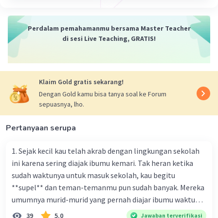
suku kata biasanya adalah 20-24 suku kata.
Perdalam pemahamanmu bersama Master Teacher
Kesimpulan:
di sesi Live Teaching, GRATIS!
Jadi, jumlah suku kata dalam satu bait gurindam adalah
20-24 suku kata.
·
0.0
(
0
)
Balas
Beri Rating
Klaim Gold gratis sekarang!
Dengan Gold kamu bisa tanya soal ke Forum
sepuasnya, lho.
Pertanyaan serupa
1. Sejak kecil kau telah akrab dengan lingkungan sekolah
ini karena sering diajak ibumu kemari. Tak heran ketika
sudah waktunya untuk masuk sekolah, kau begitu
**supel** dan teman-temanmu pun sudah banyak. Mereka
umumnya murid-murid yang pernah diajar ibumu waktu
kelas satu. Sedangkan aku? Aku waktu itu baru saja pindah
39
5.0
Jawaban terverifikasi