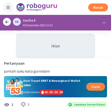
Masuk
Cecilia E
03 Desember 2023 12:31
Iklan
Pertanyaan
jumlah suku kata gurindam
Ikuti Tryout SNBT & Menangkan E-Wallet
100rb
Klaim
Habis dalam
02
:
03
:
58
:
28
2
2
Jawaban terverifikasi