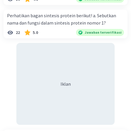
Perhatikan bagan sintesis protein berikut! a. Sebutkan
nama dan fungsi dalam sintesis protein nomor 1?
Iklan
22
5.0
Jawaban terverifikasi
Iklan