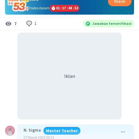
Klaim
Habis dalam
01
:
17
:
48
:
52
1
7
Jawaban terverifikasi
Iklan
N. Sigma
Master Teacher
27 Maret 2023 06:31