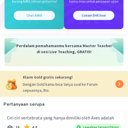
bareng AiRIS, teman pintarmu!
kamu mau untuk persiapan ujian
(homozigot dominan) dan Mm (heterozigot).
Sedangkan yang tidak dapat menggulung lidah
memiliki genotip mm (homozigot resesif).
Chat AiRIS
Cobain Drill Soal
Cara untuk menghitung akan dilampirkan pada
fambar di bawah ini.
Perdalam pemahamanmu bersama Master Teacher
di sesi Live Teaching, GRATIS!
Klaim Gold gratis sekarang!
Dengan Gold kamu bisa tanya soal ke Forum
sepuasnya, lho.
Pertanyaan serupa
·
0.0
(
0
)
Balas
Beri Rating
Ciri ciri vertebrata yang hanya dimiliki oleh Aves adalah
16
4.8
Jawaban terverifikasi