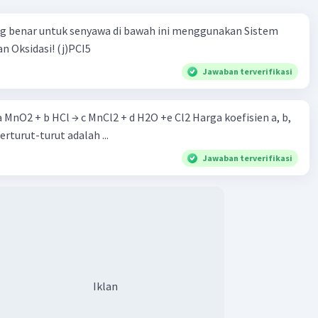
ng benar untuk senyawa di bawah ini menggunakan Sistem
n Oksidasi! (j)PCI5
Jawaban terverifikasi
 a MnO2 + b HCl → c MnCl2 + d H2O +e Cl2 Harga koefisien a, b,
berturut-turut adalah ...
Jawaban terverifikasi
Iklan