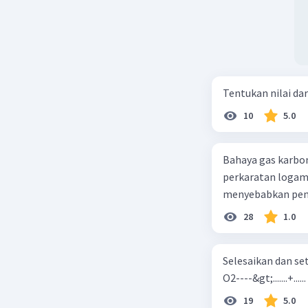
Tentukan nilai dar
10
5.0
Bahaya gas karbon mon
perkaratan logam b. mengurangi kadar CO2 di udara c. merusak lapisan ozon
28
1.0
Selesaikan dan seta
O2----&gt;.......+......
19
5.0