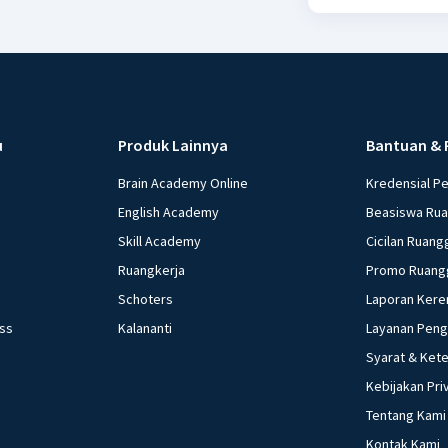
u
Produk Lainnya
Bantuan & 
Brain Academy Online
Kredensial P
English Academy
Beasiswa Ru
Skill Academy
Cicilan Ruang
Ruangkerja
Promo Ruang
Schoters
Laporan Kere
ess
Kalananti
Layanan Pen
Syarat & Ket
Kebijakan Pri
Tentang Kami
Kontak Kami