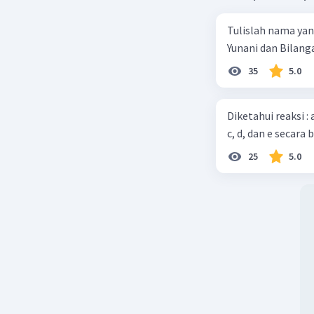
Tulislah nama ya
Yunani dan Bilanga
35
5.0
Diketahui reaksi :
c, d, dan e secara 
25
5.0