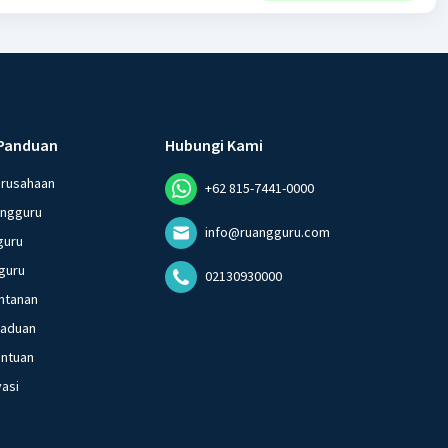
Panduan
Hubungi Kami
erusahaan
+62 815-7441-0000
angguru
info@ruangguru.com
guru
guru
02130930000
ntanan
gaduan
entuan
vasi