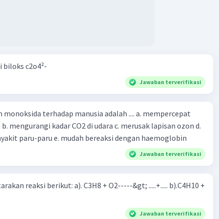
i biloks c2o4²-
Jawaban terverifikasi
oksida terhadap manusia adalah .... a. mempercepat
 d.
menyebabkan penyakit paru-paru e. mudah bereaksi dengan haemoglobin
Jawaban terverifikasi
rakan reaksi berikut: a). C3H8 + O2-----&gt; .....+..... b).C4H10 +
Jawaban terverifikasi