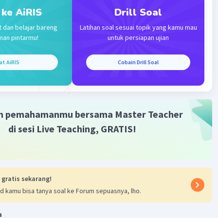
ah b. 2
 ke AiRIS
Drill Soal
t dan belajar bareng
Latihan soal sesuai topik yang kamu mau
man pintarmu!
untuk persiapan ujian
at AiRIS
Cobain Drill Soal
·
0.0
(
0
)
Balas
ating
m pemahamanmu bersama Master Teacher
di sesi Live Teaching, GRATIS!
 gratis sekarang!
d kamu bisa tanya soal ke Forum sepuasnya, lho.
Iklan
a