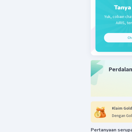
trans adal
Tanya
Yuk, cobain cha
AiRIS, te
Ch
Beri R
Perdala
Klaim Gold
Dengan Gol
Pertanyaan serup