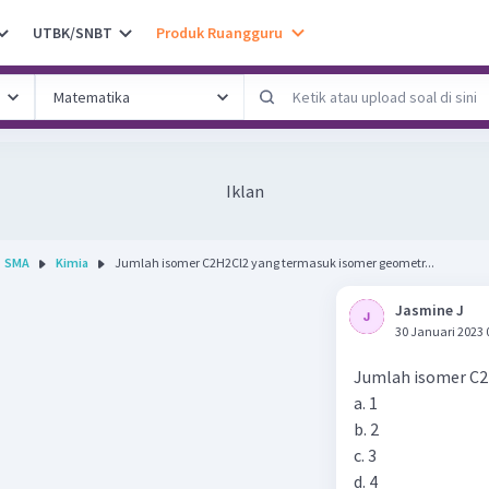
UTBK/SNBT
Produk Ruangguru
Iklan
SMA
Kimia
Jumlah isomer C2H2Cl2 yang termasuk isomer geometr...
Jasmine J
30 Januari 2023 
Jumlah isomer C2H
a. 1
b. 2
c. 3
d. 4