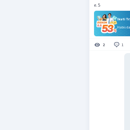
e. 5
Ikuti T
Habis d
1
2