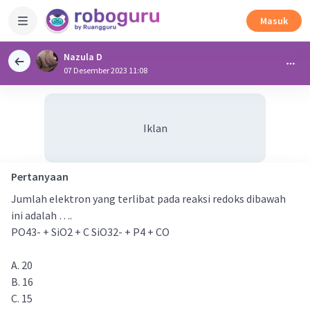
Masuk
Nazula D
07 Desember 2023 11:08
Iklan
Pertanyaan
Jumlah elektron yang terlibat pada reaksi redoks dibawah
ini adalah ….
PO43- + SiO2 + C SiO32- + P4 + CO
A. 20
B. 16
C. 15