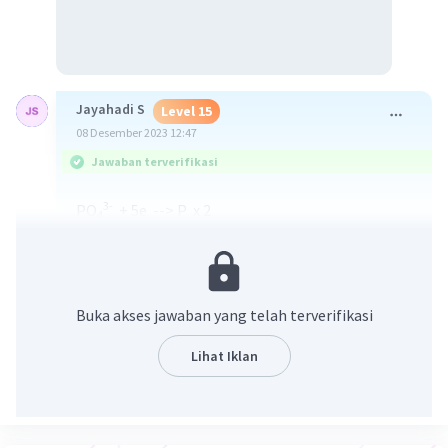
Jayahadi S
Level 15
08 Desember 2023 12:47
Jawaban terverifikasi
3-
PO
+ 5e --> P x 2
4
C --> CO + 2e x 5
Elektron yg terlibat adalah
D. 10
Buka akses jawaban yang telah terverifikasi
·
0.0
(
0
)
Balas
Beri Rating
Lihat Iklan