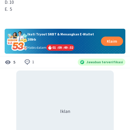
D. 10
E. 5
Ikuti Tryout SNBT & Menangkan E-Wallet
100rb
Klaim
Habis dalam
01
:
09
:
49
:
32
1
5
Jawaban terverifikasi
Iklan