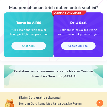
Mau pemahaman lebih dalam untuk soal ini?
Iklan
LATIHAN SOAL GRATIS!
Tanya ke AiRIS
Drill Soal
Yuk, cobain chat dan belajar
Latihan soal sesuai topik yang
bareng AiRIS, teman pintarmu!
kamu mau untuk persiapan ujian
Chat AiRIS
Cobain Drill Soal
Perdalam pemahamanmu bersama Master Teacher
di sesi Live Teaching, GRATIS!
Klaim Gold gratis sekarang!
Dengan Gold kamu bisa tanya soal ke Forum