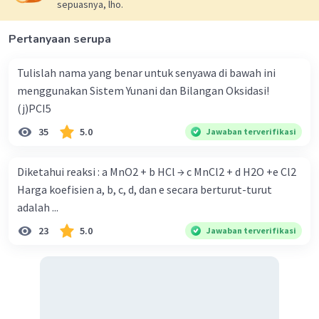
sepuasnya, lho.
Pertanyaan serupa
Tulislah nama yang benar untuk senyawa di bawah ini
menggunakan Sistem Yunani dan Bilangan Oksidasi!
(j)PCI5
35
5.0
Jawaban terverifikasi
Diketahui reaksi : a MnO2 + b HCl → c MnCl2 + d H2O +e Cl2
Harga koefisien a, b, c, d, dan e secara berturut-turut
adalah ...
23
5.0
Jawaban terverifikasi