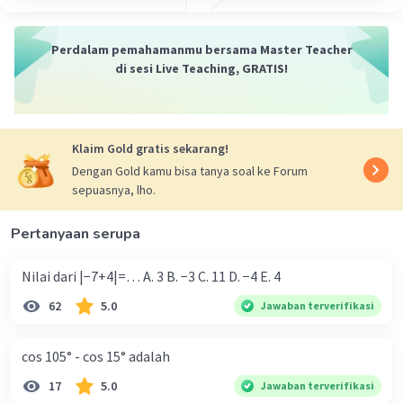
Perdalam pemahamanmu bersama Master Teacher
di sesi Live Teaching, GRATIS!
Iklan
Klaim Gold gratis sekarang!
Dengan Gold kamu bisa tanya soal ke Forum
sepuasnya, lho.
Pertanyaan serupa
Nilai dari |−7+4|=… A. 3 B. −3 C. 11 D. −4 E. 4
62
5.0
Jawaban terverifikasi
cos 105° - cos 15° adalah
17
5.0
Jawaban terverifikasi