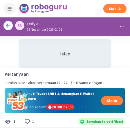
Masuk
Ferly A
28 November 2023 01:01
Iklan
Pertanyaan
Jumlah akar - akar persamaan x2 - 2x - 3 = 0 sama dengan . .
Ikuti Tryout SNBT & Menangkan E-Wallet
100rb
Klaim
Habis dalam
00
:
00
:
12
:
29
1
1
Jawaban terverifikasi