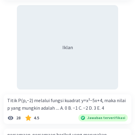
Iklan
Titik P(p,−2) melalui fungsi kuadrat y=x²−5x+4, maka nilai
p yang mungkin adalah .... A. 0 B. −1 C. −2 D. 3 E. 4
28
4.5
Jawaban terverifikasi
persamaan-persamaan berikut yang merupakan