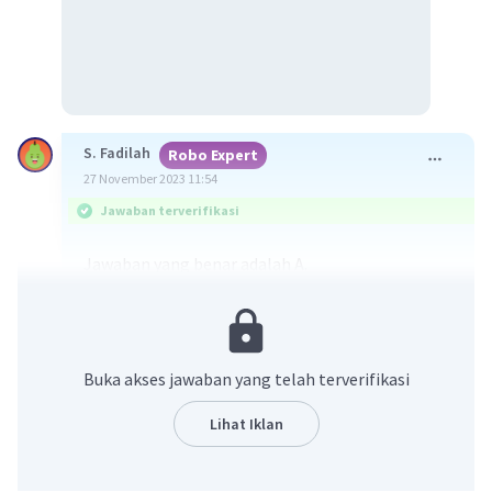
S. Fadilah
Robo Expert
27 November 2023 11:54
Jawaban terverifikasi
Jawaban yang benar adalah A.
Haji Agus Salim, yang dijuluki The Grand Old Man,
merupakan tokoh nasional sekaligus diplomat
yang menguasai banyak bahasa asing.
Buka akses jawaban yang telah terverifikasi
Penguasaanya terhadap bahasa asing ini
menjadikannya sebagai wakil Indonesia pada
Lihat Iklan
setiap perundingan internasional. Karir
diplomasinya dapat dilihat sejak menjadi