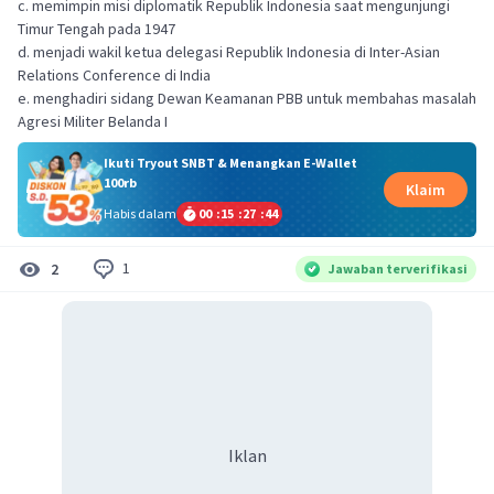
c. memimpin misi diplomatik Republik Indonesia saat mengunjungi
Timur Tengah pada 1947
d. menjadi wakil ketua delegasi Republik Indonesia di Inter-Asian
Relations Conference di India
e. menghadiri sidang Dewan Keamanan PBB untuk membahas masalah
Agresi Militer Belanda I
Ikuti Tryout SNBT & Menangkan E-Wallet
100rb
Klaim
Habis dalam
00
:
15
:
27
:
44
1
2
Jawaban terverifikasi
Iklan