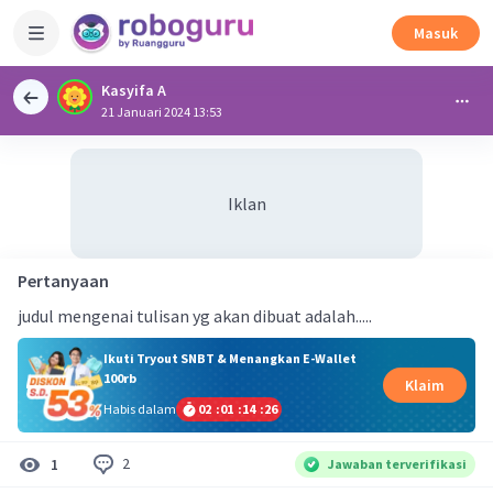
Masuk
Kasyifa A
21 Januari 2024 13:53
Iklan
Pertanyaan
judul mengenai tulisan yg akan dibuat adalah.....
Ikuti Tryout SNBT & Menangkan E-Wallet
100rb
Klaim
Habis dalam
02
:
01
:
14
:
26
2
1
Jawaban terverifikasi