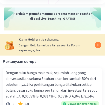
c. Ditulis berdasarkan fakta dan kenyataan.
d. Tulisan berbentuk tulisan ilmiah populer.
Perdalam pemahamanmu bersama Master Teacher
e. Temuan yang dituliskan adalah temuan baru atau
di sesi Live Teaching, GRATIS!
pengembangan temuan yang sudah ada.
3. Contoh teks nonfiksi adalah artikel berita, teks
biografi, dan teks ulasan, buku sejarah, dan buku cara
budidaya.
Klaim Gold gratis sekarang!
Kesimpulan:
Dengan Gold kamu bisa tanya soal ke Forum
Jadi, judul mengenai tulisan yang akan dibuat adalah
sepuasnya, lho.
teks nonfiksi, yang merupakan tulisan yang dibuat
berdasarkan fakta dan kenyataan. Semoga membantu
Pertanyaan serupa
ya 🙂.
Dengan suku bunga majemuk, sejumlah uang yang
·
4.0
(
2
)
Balas
Beri Rating
diinvestasikan selama 5 tahun akan bertambah 50% dari
sebelumnya. Jika perhitungan bunga dilakukan setiap
bulan, besar suku bunga per tahun dari investasi tersebut
adalah.. A. 0,0068% B. 0,0814% C. 0,68% D. 6,8% Ε. 8,14%
3
5.0
Jawaban terverifikasi