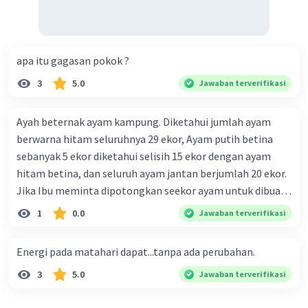
apa itu gagasan pokok ?
3
5.0
Jawaban terverifikasi
Ayah beternak ayam kampung. Diketahui jumlah ayam
berwarna hitam seluruhnya 29 ekor, Ayam putih betina
sebanyak 5 ekor diketahui selisih 15 ekor dengan ayam
hitam betina, dan seluruh ayam jantan berjumlah 20 ekor.
Jika Ibu meminta dipotongkan seekor ayam untuk dibuat
ayam bakar bumbu madu, maka peluang terpilihnya ayam
1
0.0
Jawaban terverifikasi
putih jenis jantan adalah
Energi pada matahari dapat...tanpa ada perubahan.
3
5.0
Jawaban terverifikasi