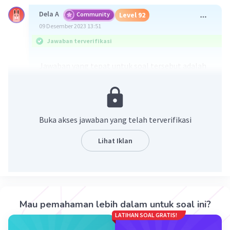
Dela A
Community
Level 92
09 Desember 2023 13:51
Jawaban terverifikasi
Jawaban yang tepat untuk soal tersebut adalah
opsi D. 20/25
√24²+7² = √576+49
= √625
Buka akses jawaban yang telah terverifikasi
=
25
Cos = samping/miring
Lihat Iklan
Cos ∝ =
20/25
Jadi, jawaban yang tepat adalah 20/25 (D)
·
0.0
(
0
)
Balas
Beri Rating
Mau pemahaman lebih dalam untuk soal ini?
LATIHAN SOAL GRATIS!