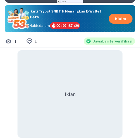
Ikuti Tryout SNBT & Menangkan E-Wallet
100rb
Klaim
Habis dalam
00
:
02
:
37
:
28
1
1
Jawaban terverifikasi
Iklan