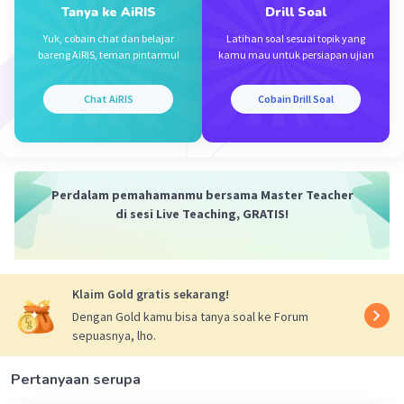
Tanya ke AiRIS
Drill Soal
Yuk, cobain chat dan belajar
Latihan soal sesuai topik yang
bareng AiRIS, teman pintarmu!
kamu mau untuk persiapan ujian
Iklan
Chat AiRIS
Cobain Drill Soal
Perdalam pemahamanmu bersama Master Teacher
di sesi Live Teaching, GRATIS!
Klaim Gold gratis sekarang!
Dengan Gold kamu bisa tanya soal ke Forum
sepuasnya, lho.
Pertanyaan serupa