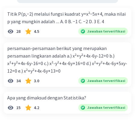
Titik P(p,−2) melalui fungsi kuadrat y=x²−5x+4, maka nilai
p yang mungkin adalah .... A. 0 B. −1 C. −2 D. 3 E. 4
28
4.5
Jawaban terverifikasi
persamaan-persamaan berikut yang merupakan
persamaan lingkaran adalah a.) x²+y²+4x-6y-12=0 b.)
x²+y²+4x-6y-16=0 c.) x²-y²+4x-6y+16=0 d.) x²+y²+4x-6y+5xy-
12=0 e.) x²+y²+4x-6y+13=0
34
3.0
Jawaban terverifikasi
Apa yang dimaksud dengan Statistika?
15
4.2
Jawaban terverifikasi