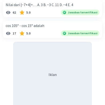
Nilai dari |−7+4|=… A. 3 B. −3 C. 11 D. −4 E. 4
62
5.0
Jawaban terverifikasi
cos 105° - cos 15° adalah
17
5.0
Jawaban terverifikasi
Iklan