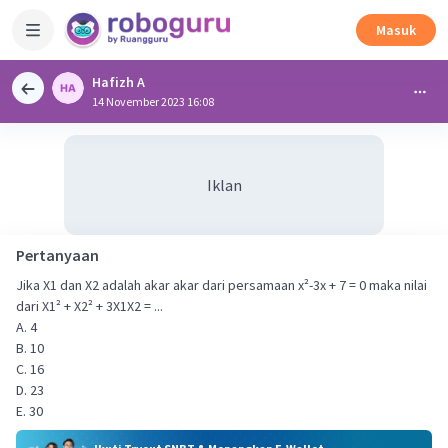
Masuk
Hafizh A
14 November 2023 16:08
Iklan
Pertanyaan
Jika X1 dan X2 adalah akar akar dari persamaan x²-3x + 7 = 0 maka nilai
dari X1² + X2² + 3X1X2 = ...
A. 4
B. 10
C. 16
D. 23
E. 30