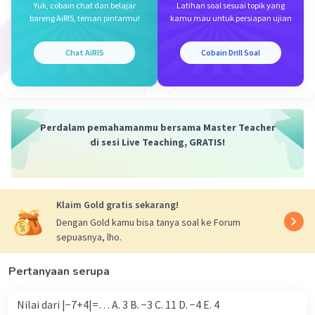
Yuk, cobain chat dan belajar
Latihan soal sesuai topik yang
Orang P
Level 1
bareng AiRIS, teman pintarmu!
kamu mau untuk persiapan ujian
24 November 2024 20:03
Chat AiRIS
Cobain Drill Soal
30
Iklan
·
0.0
(
0
)
Balas
Beri Rating
Perdalam pemahamanmu bersama Master Teacher
di sesi Live Teaching, GRATIS!
Klaim Gold gratis sekarang!
Dengan Gold kamu bisa tanya soal ke Forum
sepuasnya, lho.
Pertanyaan serupa
Nilai dari |−7+4|=… A. 3 B. −3 C. 11 D. −4 E. 4