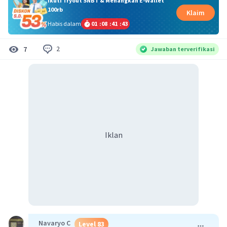
Ikuti Tryout SNBT & Menangkan E-Wallet
100rb
Klaim
Habis dalam
01
:
08
:
41
:
43
2
7
Jawaban terverifikasi
Iklan
Navaryo C
Level 83