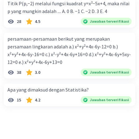
Titik P(p,−2) melalui fungsi kuadrat y=x²−5x+4, maka nilai
p yang mungkin adalah .... A. 0 B. −1 C. −2 D. 3 E. 4
28
4.5
Jawaban terverifikasi
persamaan-persamaan berikut yang merupakan
persamaan lingkaran adalah a.) x²+y²+4x-6y-12=0 b.)
x²+y²+4x-6y-16=0 c.) x²-y²+4x-6y+16=0 d.) x²+y²+4x-6y+5xy-
12=0 e.) x²+y²+4x-6y+13=0
38
3.0
Jawaban terverifikasi
Apa yang dimaksud dengan Statistika?
15
4.2
Jawaban terverifikasi