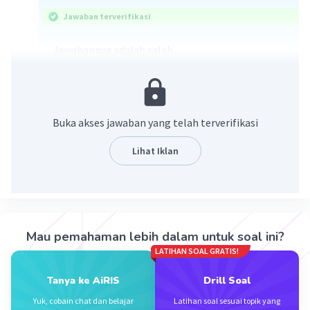
Jawaban terverifikasi
Jawabannya adalah salah.
Pembahasan:
mRNA atau RNAd merupakan hasil pengkodean
Buka akses jawaban yang telah terverifikasi
DNA template pada saat proses transkripsi
sintesis protein. Kita dapat menentukan DNA
Lihat Iklan
template dengan mengubah basa nitrogen U
menjadi A, G menjadi C, A menjadi T, dan C
menjadi G.
mRNA : UGC - UAU - UGA - CAG
Mau pemahaman lebih dalam untuk soal ini?
DNA template (antisense) : ACG - ATA - ACT - GTC
LATIHAN SOAL GRATIS!
Tanya ke AiRIS
Drill Soal
DNA template (antisense) akan berpasangan
dengan DNA non-template (sense). Guanine
Yuk, cobain chat dan belajar
Latihan soal sesuai topik yang