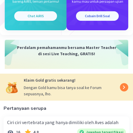
bareng AiRIS, teman pintarmu!
kamu mau untuk persiapan ujian
akan berpasangan dengan Cytosin dan
sebaliknya, sedangkan Adenine akan
berpasangan dengan Timin dan sebaliknya.
Chat AiRIS
Cobain Drill Soal
DNA template (antisense) : ACG - ATA - ACT - GTC
DNA non-template (sense) : TGC - TAT - TGA -
CAG
Perdalam pemahamanmu bersama Master Teacher
di sesi Live Teaching, GRATIS!
Jadi, urutan basa pada DNA sense adalah ACG-
ATA-ACT- GTC adalah salah.
Klaim Gold gratis sekarang!
·
0.0
(
0
)
Balas
Beri Rating
Dengan Gold kamu bisa tanya soal ke Forum
sepuasnya, lho.
Adila M
Level 88
09 Desember 2023 16:39
Pertanyaan serupa
jawaban :
Ciri ciri vertebrata yang hanya dimiliki oleh Aves adalah
false
Iklan
16
4.8
Jawaban terverifikasi