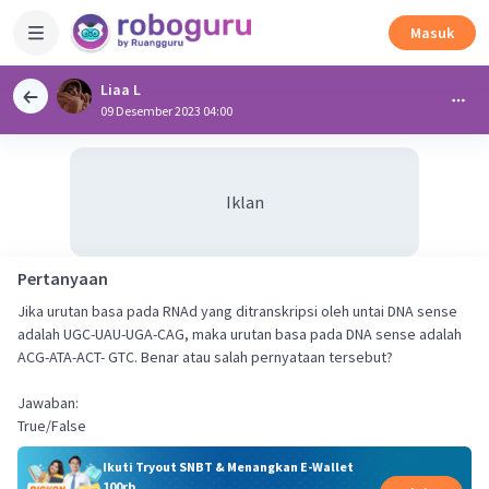
Masuk
Liaa L
09 Desember 2023 04:00
Iklan
Pertanyaan
Jika urutan basa pada RNAd yang ditranskripsi oleh untai DNA sense
adalah UGC-UAU-UGA-CAG, maka urutan basa pada DNA sense adalah
ACG-ATA-ACT- GTC. Benar atau salah pernyataan tersebut?
Jawaban:
True/False
Ikuti Tryout SNBT & Menangkan E-Wallet
100rb