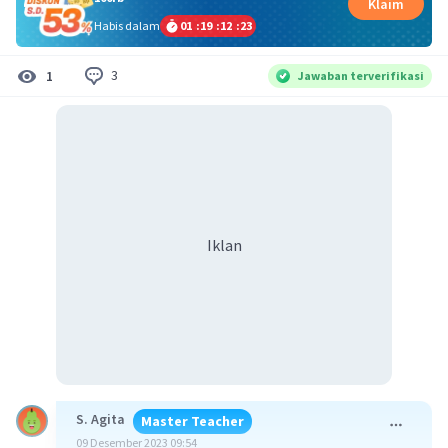
Klaim
Habis dalam
01
:
19
:
12
:
23
3
1
Jawaban terverifikasi
Iklan
S. Agita
Master Teacher
09 Desember 2023 09:54