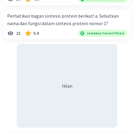
·
0.0
(
0
)
Balas
Beri Rating
Perhatikan bagan sintesis protein berikut! a. Sebutkan
Muhammad G
Level 81
nama dan fungsi dalam sintesis protein nomor 1?
16 Desember 2023 02:07
22
5.0
Jawaban terverifikasi
Jawabannya salah
·
0.0
(
0
)
Balas
Beri Rating
Iklan