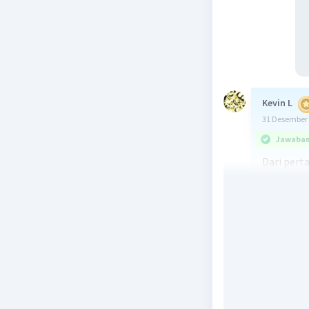
Kevin L
31 Desember 
Jawaban 
Dari pert
pertanyaa
kesetimba
Penjelasa
1. Pertam
adalah ra
reaksi ki
berubah-u