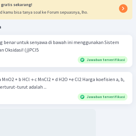
 gratis sekarang!
d kamu bisa tanya soal ke Forum sepuasnya, lho.
a
Iklan
ng benar untuk senyawa di bawah ini menggunakan Sistem
n Oksidasi! (j)PCI5
Jawaban terverifikasi
 a MnO2 + b HCl → c MnCl2 + d H2O +e Cl2 Harga koefisien a, b,
berturut-turut adalah ...
Jawaban terverifikasi