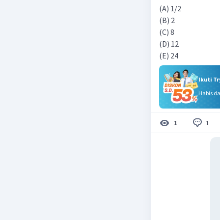
(A) 1/2
(B) 2
(C) 8
(D) 12
(E) 24
Ikuti T
Habis d
1
1