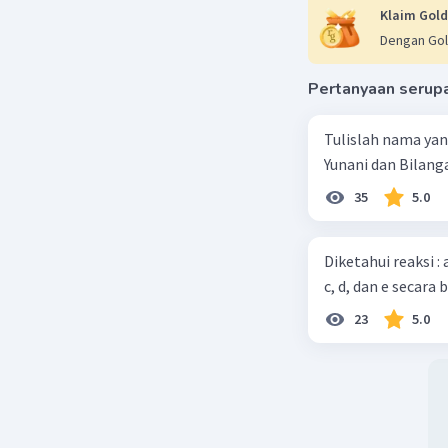
Klaim Gold
Dengan Gol
Pertanyaan serup
Tulislah nama ya
Yunani dan Bilanga
35
5.0
Diketahui reaksi :
c, d, dan e secara 
23
5.0