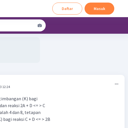
Daftar
Masuk
3 12:24
timbangan (K) bagi
 dan reaksi 2A + D <= > C
alah 4 dan 8, tetapan
 bagi reaksi C + D <= > 2B