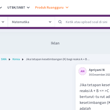
UTBK/SNBT
Produk Ruangguru
Iklan
SMA
Kimia
Jika tetapan kesetimbangan (K) bagi reaksi A + B ...
Apriyani N
30 Desember 202
Jika tetapan kese
reaksi A + B <= >C
berturut-tu rut ad
kesetimbangan (K)
adalah