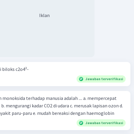
Iklan
i biloks c2o4²-
Jawaban terverifikasi
oksida terhadap manusia adalah .... a. mempercepat
 d.
menyebabkan penyakit paru-paru e. mudah bereaksi dengan haemoglobin
Jawaban terverifikasi