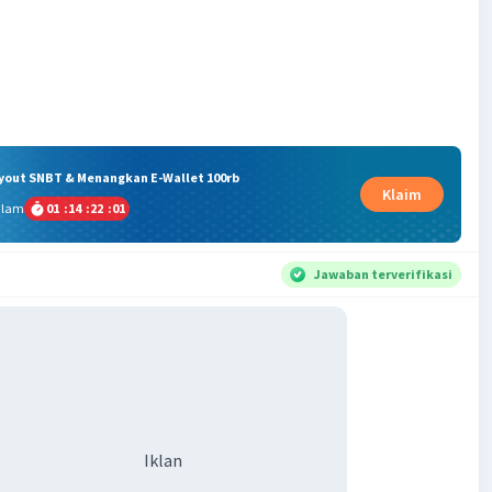
ryout SNBT & Menangkan E-Wallet 100rb
Klaim
alam
01
:
14
:
22
:
01
Jawaban terverifikasi
Iklan