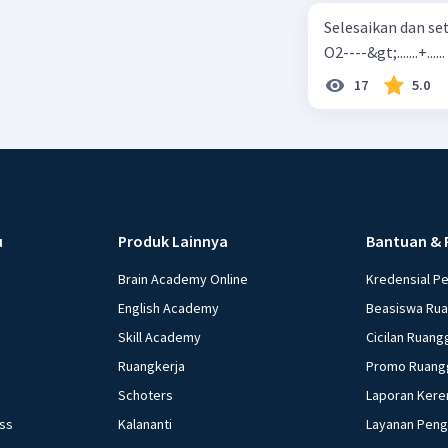
Selesaikan dan seta
O2----&gt;.......+......
17
5.0
u
Produk Lainnya
Bantuan & 
Brain Academy Online
Kredensial P
English Academy
Beasiswa Ru
Skill Academy
Cicilan Ruang
Ruangkerja
Promo Ruang
Schoters
Laporan Kere
ess
Kalananti
Layanan Pen