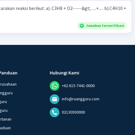
rakan reaksi berikut: a). C3H8 + O2-----&gt; .....+..... b).C4H10 +
Jawaban terverifikasi
Panduan
Hubungi Kami
erusahaan
+62 815-7441-0000
angguru
info@ruangguru.com
guru
guru
02130930000
ntanan
gaduan