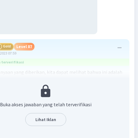
Gold
Level 87
2023 07:59
terverifikasi
anyaan yang diberikan, kita dapat melihat bahwa ini adalah
n tentang kimia, khususnya tentang konsep tetapan
ngan (K) dalam reaksi kimia.
n:
Buka akses jawaban yang telah terverifikasi
a, kita perlu memahami bahwa tetapan kesetimbangan (K)
sio antara konsentrasi produk dan reaktan dalam suatu
Lihat Iklan
mia yang telah mencapai kesetimbangan. Nilai K ini dapat
bah tergantung pada persamaan reaksi yang digunakan.