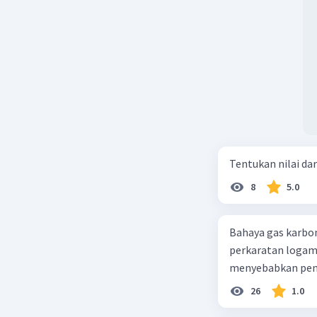
Tentukan nilai dar
8
5.0
Bahaya gas karbon mon
perkaratan logam b. mengurangi kadar CO2 di udara c. merusak lapisan ozon
26
1.0