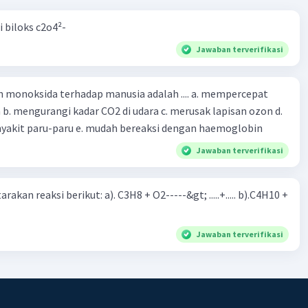
 + F -> LiF.
i biloks c2o4²-
 senyawa yang terbentuk dari atom A (nomor atom 3,
Jawaban terverifikasi
dan atom B (nomor atom 9, Fluorin) adalah Lithium
LiF).
oksida terhadap manusia adalah .... a. mempercepat
abannya adalah: Senyawa yang terbentuk dari atom A
 d.
mor atom 3 (Lithium) dan atom B 9 (Fluorin) adalah
menyebabkan penyakit paru-paru e. mudah bereaksi dengan haemoglobin
uoride (LiF).
Jawaban terverifikasi
·
0.0
(
0
)
Balas
ating
rakan reaksi berikut: a). C3H8 + O2-----&gt; .....+..... b).C4H10 +
Jawaban terverifikasi