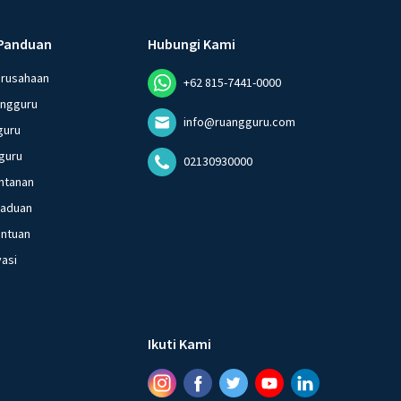
Panduan
Hubungi Kami
erusahaan
+62 815-7441-0000
angguru
info@ruangguru.com
guru
guru
02130930000
ntanan
gaduan
entuan
vasi
Ikuti Kami