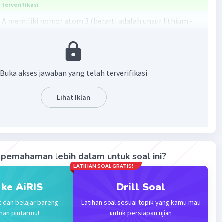
terverifikasi
 A memiliki nomor atom 3 (berarti adalah unsur lithium -
tom B memiliki nomor atom 9 (berarti adalah unsur fluorine
a senyawa yang terbentuk adalah LiF. Ini adalah senyawa
mana lithium (Li) kehilangan satu elektron dan menjadi ion
gkan fluorine (F) menerima satu elektron dan menjadi ion
Buka akses jawaban yang telah terverifikasi
 ion ini membentuk ikatan ionik dengan rasio 1:1, sehingga
ang terbentuk adalah LiF.
Lihat Iklan
·
0.0
(
0
)
Balas
ating
RA S
Level 1
ptember 2023 06:08
pemahaman lebih dalam untuk soal ini?
on bantuannya kak jawab soal kimia saya kak╥﹏╥
LATIHAN SOAL GRATIS!
 ke AiRIS
Drill Soal
t dan belajar bareng
Latihan soal sesuai topik yang kamu mau
man pintarmu!
untuk persiapan ujian
Level 60