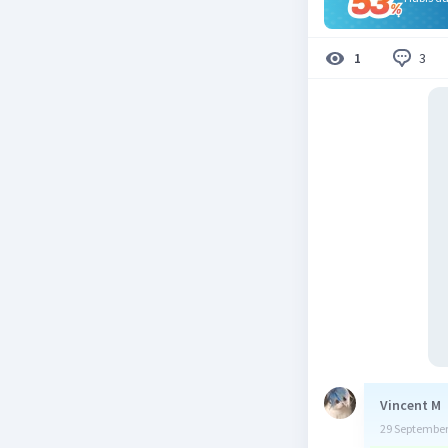
3
1
Vincent M
29 September