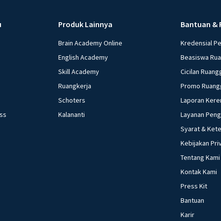
u
Produk Lainnya
Bantuan & 
Brain Academy Online
Kredensial P
English Academy
Beasiswa Ru
Skill Academy
Cicilan Ruang
Ruangkerja
Promo Ruang
Schoters
Laporan Kere
ess
Kalananti
Layanan Pen
Syarat & Ket
Kebijakan Pri
Tentang Kami
Kontak Kami
Press Kit
Bantuan
Karir