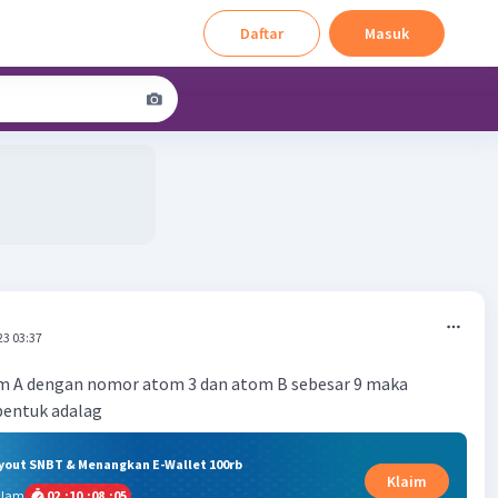
Daftar
Masuk
23 03:37
om A dengan nomor atom 3 dan atom B sebesar 9 maka
bentuk adalag
ryout SNBT & Menangkan E-Wallet 100rb
Klaim
alam
02
:
10
:
08
:
04