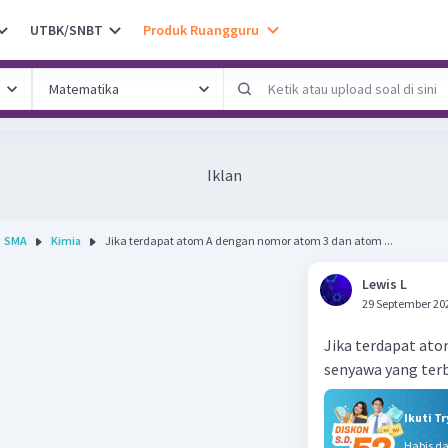
UTBK/SNBT
Produk Ruangguru
Iklan
SMA
Kimia
Jika terdapat atom A dengan nomor atom 3 dan atom ...
Lewis L
29 September 20
Jika terdapat at
senyawa yang ter
Ikuti T
Habis d