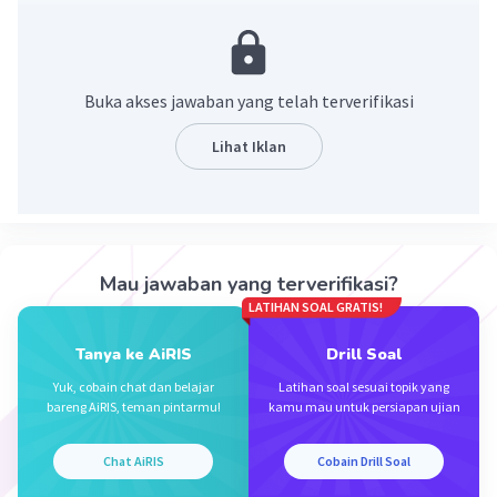
Buka akses jawaban yang telah terverifikasi
Lihat Iklan
·
5.0
(
1
)
Balas
Beri Rating
Mau jawaban yang terverifikasi?
LATIHAN SOAL GRATIS!
Tanya ke AiRIS
Drill Soal
Iklan
Yuk, cobain chat dan belajar
Latihan soal sesuai topik yang
bareng AiRIS, teman pintarmu!
kamu mau untuk persiapan ujian
Chat AiRIS
Cobain Drill Soal