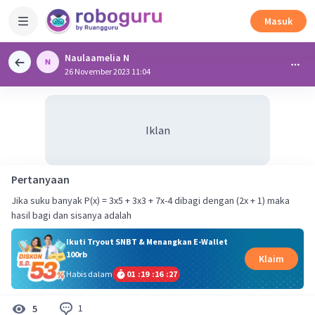
Masuk
Naulaamelia N
26 November 2023 11:04
Iklan
Pertanyaan
Jika suku banyak P(x) = 3x5 + 3x3 + 7x-4 dibagi dengan (2x + 1) maka
hasil bagi dan sisanya adalah
Ikuti Tryout SNBT & Menangkan E-Wallet
100rb
Klaim
Habis dalam
01
:
19
:
16
:
26
1
5