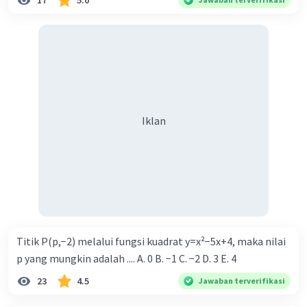
17
5.0
Iklan
Titik P(p,−2) melalui fungsi kuadrat y=x²−5x+4, maka nilai
p yang mungkin adalah .... A. 0 B. −1 C. −2 D. 3 E. 4
23
4.5
Jawaban terverifikasi