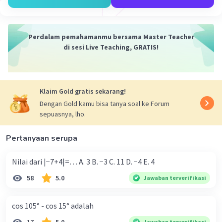
Perdalam pemahamanmu bersama Master Teacher
di sesi Live Teaching, GRATIS!
Klaim Gold gratis sekarang!
Dengan Gold kamu bisa tanya soal ke Forum
sepuasnya, lho.
Pertanyaan serupa
Nilai dari |−7+4|=… A. 3 B. −3 C. 11 D. −4 E. 4
58
5.0
Jawaban terverifikasi
cos 105° - cos 15° adalah
Jawaban terverifikasi