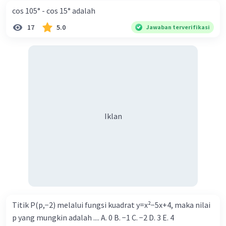
memiliki jumlah neutron yang sama dengan
cos 105° - cos 15° adalah
Iklan
jumlah proton terletak pada golongan IIA dan
17
5.0
Jawaban terverifikasi
periode 4
·
0.0
(
0
)
Balas
Beri Rating
Iklan
Titik P(p,−2) melalui fungsi kuadrat y=x²−5x+4, maka nilai
p yang mungkin adalah .... A. 0 B. −1 C. −2 D. 3 E. 4