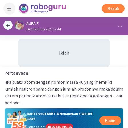
Masuk
AURA F
16 Desember 2023 12:44
Iklan
Pertanyaan
jika suatu atom dengan nomor massa 40 yang memiliki
jumlah neutron sama dengan jumlah protonnya maka dalam
sistem periodik atom tersebut terletak pada golongan.... dan
periode...
Ikuti Tryout SNBT & Menangkan E-Wallet
100rb
Klaim
Habis dalam
00
:
15
:
44
:
05