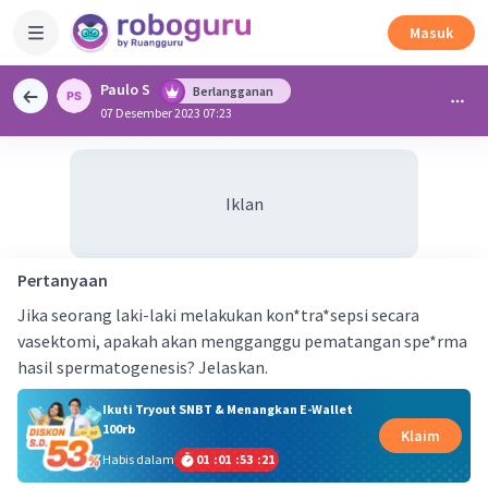
Masuk
Paulo S
Berlangganan
07 Desember 2023 07:23
Iklan
Pertanyaan
Jika seorang laki-laki melakukan kon*tra*sepsi secara
vasektomi, apakah akan mengganggu pematangan spe*rma
hasil spermatogenesis? Jelaskan.
Ikuti Tryout SNBT & Menangkan E-Wallet
100rb
Klaim
Habis dalam
01
:
01
:
53
:
21