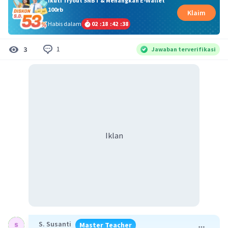
Ikuti Tryout SNBT & Menangkan E-Wallet
100rb
Klaim
Habis dalam
02
:
18
:
42
:
37
1
3
Jawaban terverifikasi
Iklan
S. Susanti
Master Teacher