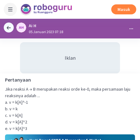
Masuk
Ai H
05 Januari 2023 07:18
Iklan
Pertanyaan
Jika reaksi A → B merupakan reaksi orde ke-0, maka persamaan laju
reaksinya adalah ...
a. v = k[A]^-1
b. v = k
c. v = k[A]
d. v = k[A]^2
e. v = k[A]^3