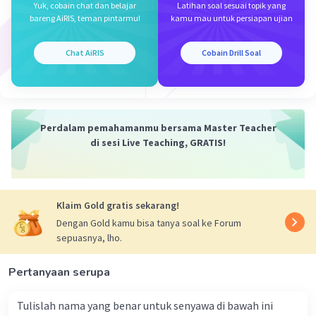
Yuk, cobain chat dan belajar
Latihan soal sesuai topik yang
Jadi, persamaan laju reaksinya adalah v = k.
bareng AiRIS, teman pintarmu!
kamu mau untuk persiapan ujian
·
0.0
(
0
)
Balas
Beri Rating
Chat AiRIS
Cobain Drill Soal
Perdalam pemahamanmu bersama Master Teacher
di sesi Live Teaching, GRATIS!
Iklan
Klaim Gold gratis sekarang!
Dengan Gold kamu bisa tanya soal ke Forum
sepuasnya, lho.
Pertanyaan serupa
Tulislah nama yang benar untuk senyawa di bawah ini