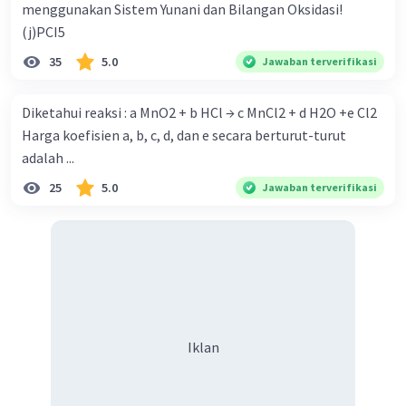
menggunakan Sistem Yunani dan Bilangan Oksidasi!
(j)PCI5
35
5.0
Jawaban terverifikasi
Diketahui reaksi : a MnO2 + b HCl → c MnCl2 + d H2O +e Cl2
Harga koefisien a, b, c, d, dan e secara berturut-turut
adalah ...
25
5.0
Jawaban terverifikasi
Iklan