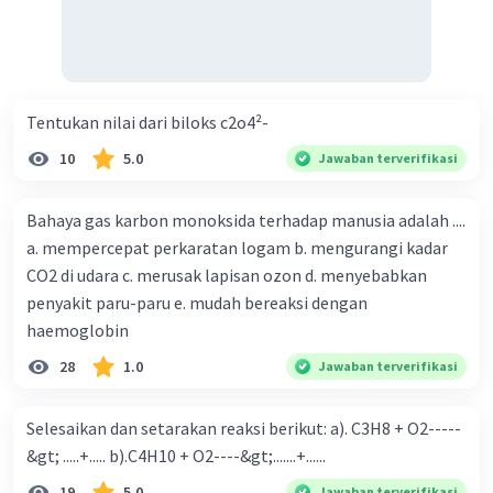
Tentukan nilai dari biloks c2o4²-
10
5.0
Jawaban terverifikasi
Bahaya gas karbon monoksida terhadap manusia adalah ....
a. mempercepat perkaratan logam b. mengurangi kadar
CO2 di udara c. merusak lapisan ozon d. menyebabkan
penyakit paru-paru e. mudah bereaksi dengan
haemoglobin
28
1.0
Jawaban terverifikasi
Selesaikan dan setarakan reaksi berikut: a). C3H8 + O2-----
&gt; .....+..... b).C4H10 + O2----&gt;.......+......
19
5.0
Jawaban terverifikasi