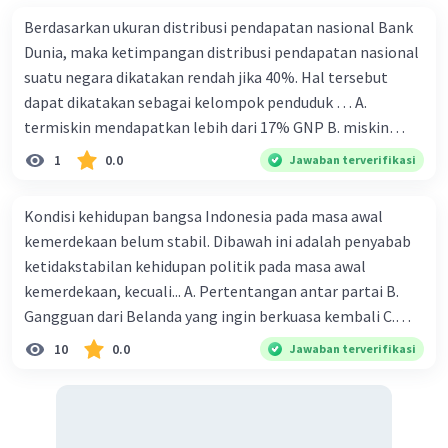
·
0.0
(
0
)
Balas
Beri Rating
Berdasarkan ukuran distribusi pendapatan nasional Bank
Dunia, maka ketimpangan distribusi pendapatan nasional
suatu negara dikatakan rendah jika 40%. Hal tersebut
dapat dikatakan sebagai kelompok penduduk … A.
termiskin mendapatkan lebih dari 17% GNP B. miskin
mendapatkan 12% - 17% GNP C. terkaya mendapatkan
1
0.0
Jawaban terverifikasi
Iklan
17% GNP D. kaya mendapatkan 12% - 17% GNP E. miskin
mendapatkan lebih dari 12% GNP
Kondisi kehidupan bangsa Indonesia pada masa awal
kemerdekaan belum stabil. Dibawah ini adalah penyabab
ketidakstabilan kehidupan politik pada masa awal
kemerdekaan, kecuali... A. Pertentangan antar partai B.
Gangguan dari Belanda yang ingin berkuasa kembali C.
Munculnya kesulitan ekonomi dan keuangan D. Terjadinya
10
0.0
Jawaban terverifikasi
bentrokan antar etnis E. Munculnya gangguan keamanan
dalam negeri 2. Pada tanggal 3 November 1945 diterbitkan
maklumat pemerintah mengenai pendirian partai partai
politik. Sebelum adanya maklumat pemerintah tanggal 3