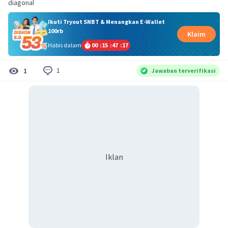
diagonal
Ikuti Tryout SNBT & Menangkan E-Wallet
100rb
Klaim
Habis dalam
00
:
15
:
47
:
17
1
1
Jawaban terverifikasi
Iklan