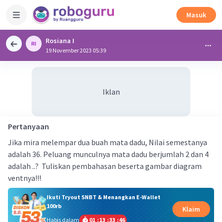
Masuk
Rosiana I
19 November 2023 05:39
Iklan
Pertanyaan
Jika mira melempar dua buah mata dadu, Nilai semestanya
adalah 36. Peluang munculnya mata dadu berjumlah 2 dan 4
adalah ..? Tuliskan pembahasan beserta gambar diagram
ventnya!!!
Ikuti Tryout SNBT & Menangkan E-Wallet
100rb
Klaim
Habis dalam
01
:
13
:
33
:
46