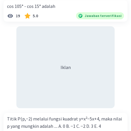
cos 105° - cos 15° adalah
19
5.0
Jawaban terverifikasi
Iklan
Titik P(p,−2) melalui fungsi kuadrat y=x²−5x+4, maka nilai
p yang mungkin adalah .... A. 0 B. −1 C. −2 D. 3 E. 4