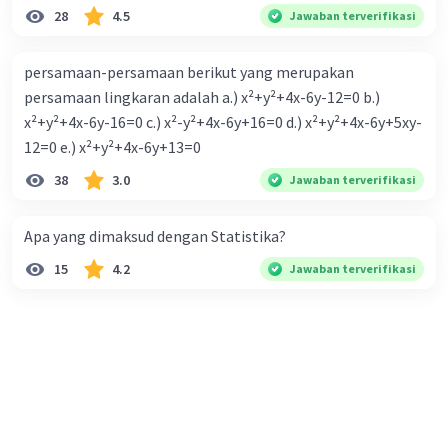
28
4.5
Jawaban terverifikasi
persamaan-persamaan berikut yang merupakan
persamaan lingkaran adalah a.) x²+y²+4x-6y-12=0 b.)
x²+y²+4x-6y-16=0 c.) x²-y²+4x-6y+16=0 d.) x²+y²+4x-6y+5xy-
12=0 e.) x²+y²+4x-6y+13=0
38
3.0
Jawaban terverifikasi
Apa yang dimaksud dengan Statistika?
15
4.2
Jawaban terverifikasi