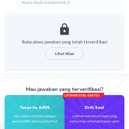
Mata dadu berjumlah 2:
Kombinasi yang mungkin: (1,1)
Mata dadu berjumlah 4:
Kombinasi yang mungkin: (1,3), (2,2),
Buka akses jawaban yang telah terverifikasi
(3,1)
Lihat Iklan
Jadi, ada 4 hasil yang menghasilkan mata
dadu berjumlah 2 atau 4: (1,1), (1,3), (2,2),
(3,1).
ini gambar diagramnya
Mau jawaban yang terverifikasi?
(1,1)
LATIHAN SOAL GRATIS!
/ \
Tanya ke AiRIS
Drill Soal
/ \
(3,1) /-----\ (1,3)
Yuk, cobain chat dan belajar
Latihan soal sesuai topik yang
bareng AiRIS, teman pintarmu!
kamu mau untuk persiapan ujian
| (2,2) |
\-----/