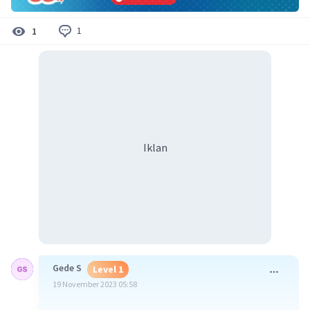
1
1
Iklan
Gede S
Level 1
19 November 2023 05:58