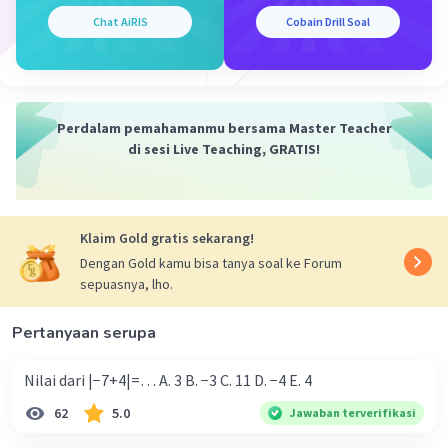
Chat AiRIS
Cobain Drill Soal
·
0.0
(
0
)
Balas
Beri Rating
Perdalam pemahamanmu bersama Master Teacher
Rosiana I
Level 9
di sesi Live Teaching, GRATIS!
19 November 2023 06:04
ini mksdnya gimana ya? ada yng lebih detail lgi?
Klaim Gold gratis sekarang!
Dengan Gold kamu bisa tanya soal ke Forum
sepuasnya, lho.
Pertanyaan serupa
Iklan
Nilai dari |−7+4|=… A. 3 B. −3 C. 11 D. −4 E. 4
62
5.0
Jawaban terverifikasi