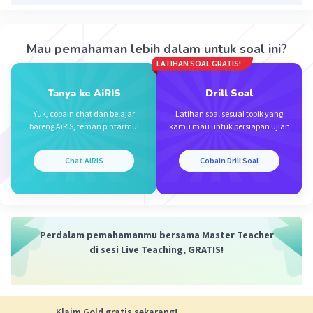
2(x - 2) = 2x - m
2x - 4 = 2x - m
m = 4
Mau pemahaman lebih dalam untuk soal ini?
LATIHAN SOAL GRATIS!
m + 2n = 4 + 2(1/2) = 4 + 1 = 5
Tanya ke AiRIS
Drill Soal
·
0.0
(
0
)
Balas
Beri Rating
Yuk, cobain chat dan belajar
Latihan soal sesuai topik yang
bareng AiRIS, teman pintarmu!
kamu mau untuk persiapan ujian
Chat AiRIS
Cobain Drill Soal
Iklan
Perdalam pemahamanmu bersama Master Teacher
di sesi Live Teaching, GRATIS!
Klaim Gold gratis sekarang!