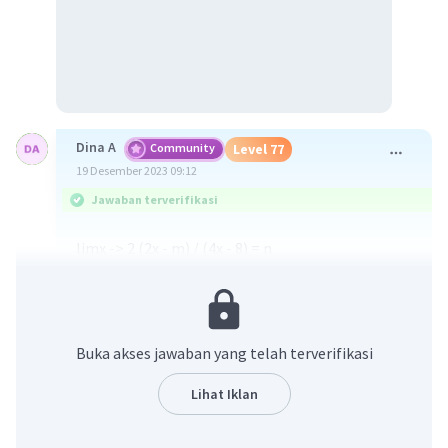
Dina A
Community
Level 77
19 Desember 2023 09:12
Jawaban terverifikasi
limx -> 2 (2x - m) / (4x - 8) = n
jika kita menggunakan metode substitusi,
penyebutnya akan menghasilkan nilai 0,
sehingga kita harus menghilangkan pembuat
nol pada kedua ruas yaitu (x-2)
Buka akses jawaban yang telah terverifikasi
lim
(2x - m) / (4x - 8) = n
x -> 2
lim
2(x - 2) / 4(x - 2) = n
Lihat Iklan
x-> 2
2/4 = 1/2 = n