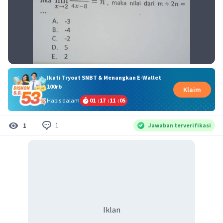
Ikuti Tryout SNBT & Menangkan E-Wallet
100rb
Klaim
Habis dalam
01
:
17
:
11
:
04
1
1
Jawaban terverifikasi
Iklan