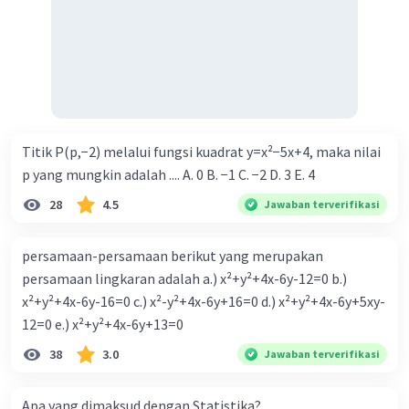
Titik P(p,−2) melalui fungsi kuadrat y=x²−5x+4, maka nilai
p yang mungkin adalah .... A. 0 B. −1 C. −2 D. 3 E. 4
28
4.5
Jawaban terverifikasi
persamaan-persamaan berikut yang merupakan
persamaan lingkaran adalah a.) x²+y²+4x-6y-12=0 b.)
x²+y²+4x-6y-16=0 c.) x²-y²+4x-6y+16=0 d.) x²+y²+4x-6y+5xy-
12=0 e.) x²+y²+4x-6y+13=0
38
3.0
Jawaban terverifikasi
Apa yang dimaksud dengan Statistika?