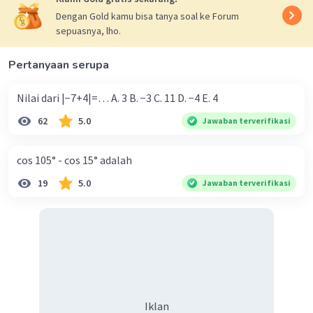
Dengan Gold kamu bisa tanya soal ke Forum
sepuasnya, lho.
Pertanyaan serupa
Nilai dari |−7+4|=… A. 3 B. −3 C. 11 D. −4 E. 4
62
5.0
Jawaban terverifikasi
cos 105° - cos 15° adalah
19
5.0
Jawaban terverifikasi
Iklan