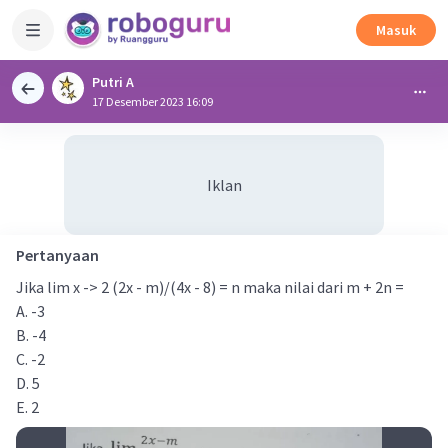
Masuk
Putri A
17 Desember 2023 16:09
Iklan
Pertanyaan
Jika lim x -> 2 (2x - m)/(4x - 8) = n maka nilai dari m + 2n =
A. -3
B. -4
C. -2
D. 5
E. 2