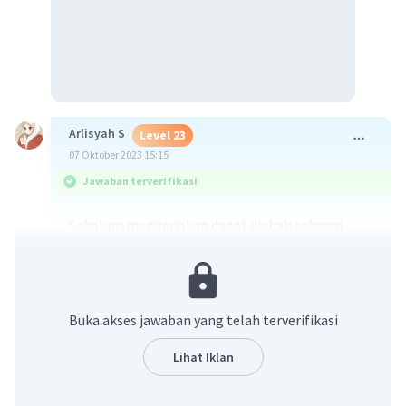
Arlisyah S
Level 23
07 Oktober 2023 15:15
Jawaban terverifikasi
Sebelum mengerjakan dapat diubah sebagai
berikut :
a. (f+g) (x) = f(x) + g(x)
b. (f-g) (x) = f(x) - g(x)
C. (f.g) (x) = f(x).g(x)
Buka akses jawaban yang telah terverifikasi
d. (f/g) (x) = f(x) / g(x)
e. (g/f) (x) = g(x) / f(x)
Lihat Iklan