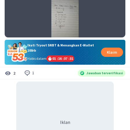
Ikuti Tryout SNBT & Menangkan E-Wallet
100rb
Klaim
Habis dalam
01
:
16
:
37
:
31
1
2
Jawaban terverifikasi
Iklan