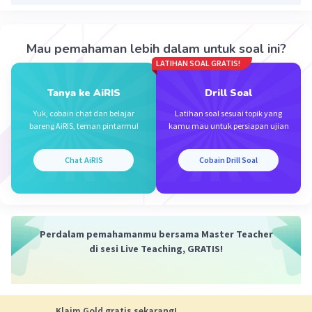
Mau pemahaman lebih dalam untuk soal ini?
LATIHAN SOAL GRATIS!
Tanya ke AiRIS
Drill Soal
·
0.0
(
0
)
Balas
Beri Rating
Yuk, cobain chat dan belajar
Latihan soal sesuai topik yang
bareng AiRIS, teman pintarmu!
kamu mau untuk persiapan ujian
Chat AiRIS
Cobain Drill Soal
Iklan
Perdalam pemahamanmu bersama Master Teacher
di sesi Live Teaching, GRATIS!
Klaim Gold gratis sekarang!