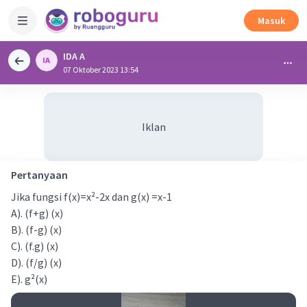
Masuk
IDA A
07 Oktober 2023 13:54
Iklan
Pertanyaan
Jika fungsi f(x)=x²-2x dan g(x) =x-1
A). (f+g) (x)
B). (f-g) (x)
C). (f.g) (x)
D). (f/g) (x)
E). g²(x)