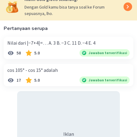
Dengan Gold kamu bisa tanya soal ke Forum
sepuasnya, lho.
Pertanyaan serupa
Nilai dari |−7+4|=… A. 3 B. −3 C. 11 D. −4 E. 4
58
5.0
Jawaban terverifikasi
cos 105° - cos 15° adalah
17
5.0
Jawaban terverifikasi
Iklan