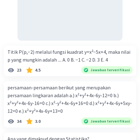
Titik P(p,−2) melalui fungsi kuadrat y=x²−5x+4, maka nilai
p yang mungkin adalah .... A. 0 B. −1 C. −2 D. 3 E. 4
23
4.5
Jawaban terverifikasi
persamaan-persamaan berikut yang merupakan
persamaan lingkaran adalah a.) x²+y²+4x-6y-12=0 b.)
x²+y²+4x-6y-16=0 c.) x²-y²+4x-6y+16=0 d.) x²+y²+4x-6y+5xy-
12=0 e.) x²+y²+4x-6y+13=0
34
3.0
Jawaban terverifikasi
Apa yang dimaksud dengan Statistika?