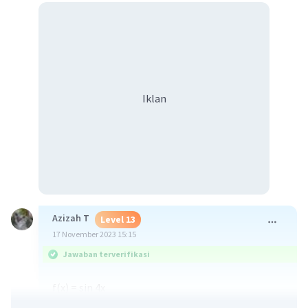
Iklan
Azizah T
Level 13
17 November 2023 15:15
Jawaban terverifikasi
f(x) = sin 4x
f'(x) = 4 cos (4x)