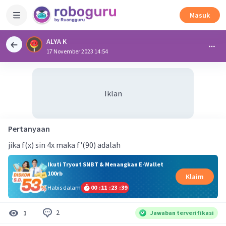
Masuk
ALYA K
17 November 2023 14:54
Iklan
Pertanyaan
jika f(x) sin 4x maka f'(90) adalah
Ikuti Tryout SNBT & Menangkan E-Wallet
100rb
Klaim
Habis dalam
00
:
11
:
23
:
39
2
1
Jawaban terverifikasi