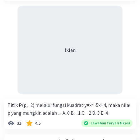
Iklan
Titik P(p,−2) melalui fungsi kuadrat y=x²−5x+4, maka nilai
p yang mungkin adalah .... A. 0 B. −1 C. −2 D. 3 E. 4
31
4.5
Jawaban terverifikasi