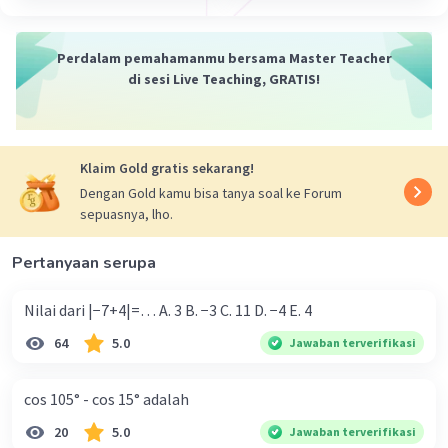
Perdalam pemahamanmu bersama Master Teacher
di sesi Live Teaching, GRATIS!
Klaim Gold gratis sekarang!
Dengan Gold kamu bisa tanya soal ke Forum
sepuasnya, lho.
Pertanyaan serupa
Nilai dari |−7+4|=… A. 3 B. −3 C. 11 D. −4 E. 4
64
5.0
Jawaban terverifikasi
cos 105° - cos 15° adalah
20
5.0
Jawaban terverifikasi