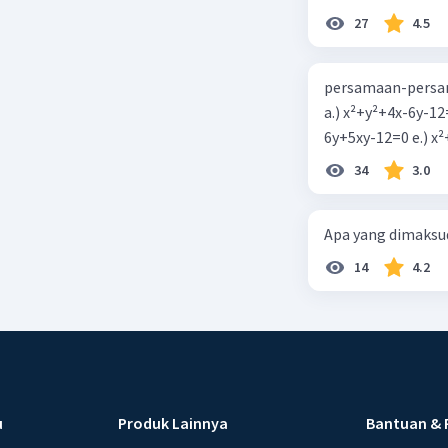
27
4.5
persamaan-persam
a.) x²+y²+4x-6y-12
6y+5xy-1
34
3.0
Apa yang dimaksud
14
4.2
u
Produk Lainnya
Bantuan & 