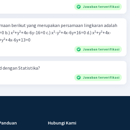
Jawaban terverifikasi
aan berikut yang merupakan persamaan lingkaran adalah
=0 b.) x²+y²+4x-6y-16=0 c.) x²-y²+4x-6y+16=0 d.) x²+y²+4x-
2=0 e.) x²+y²+4x-6y+13=0
Jawaban terverifikasi
 dengan Statistika?
Jawaban terverifikasi
Panduan
Hubungi Kami