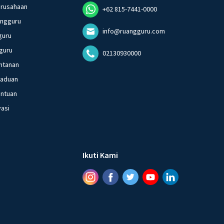
erusahaan
+62 815-7441-0000
angguru
info@ruangguru.com
guru
guru
02130930000
ntanan
gaduan
entuan
vasi
Ikuti Kami