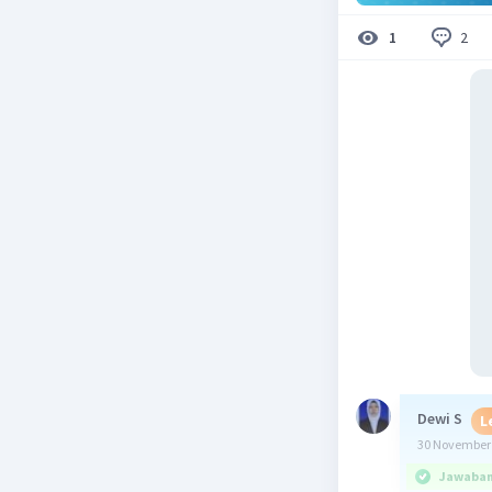
2
1
Dewi S
L
30 November 
Jawaban 