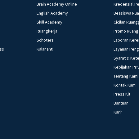
Brain Academy Online
Kredensial P
English Academy
Beasiswa Ru
Skill Academy
Cicilan Ruang
Ruangkerja
Promo Ruang
Schoters
Laporan Kere
ess
Kalananti
Layanan Pen
Syarat & Ket
Kebijakan Pri
Tentang Kami
Kontak Kami
Press Kit
Bantuan
Karir