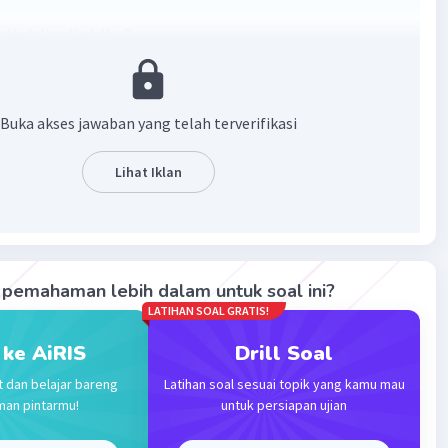
= f(g(x)) = 4(g(x)) - 3
2
= 4(x
+ 2x + 3) - 3
2
= 4x
+ 8x + 12 - 3
2
= 4x
+ 8x + 9
Buka akses jawaban yang telah terverifikasi
= 21
 9 = 21
Lihat Iklan
9 - 21 = 0
12 = 0
 3) = 0
 = 0
 1) = 0
pemahaman lebih dalam untuk soal ini?
n a
= 1
2
LATIHAN SOAL GRATIS!
 ke AiRIS
Drill Soal
t dan belajar bareng
Latihan soal sesuai topik yang kamu mau
man pintarmu!
untuk persiapan ujian
·
0.0
(
0
)
Balas
ating