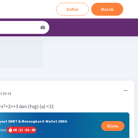
Daftar
Masuk
3 03:14
)=x²+2×+3 dan (fog) (a) =21
ryout SNBT & Menangkan E-Wallet 100rb
Klaim
alam
00
:
11
:
56
:
48