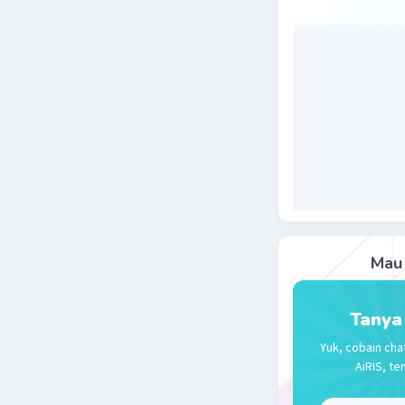
(f o g)(x) 
(f o g)(x) 
(f o g)(x) 
(f o g)(x) 
(f o g)(a) 
2
4a
+ 8a +
2
4a
+ 8a + 
2
4a
+ 8a - 
2
4(a
+ 2a -
2
a
+ 2a - 3
(a + 3)(a -
Mau 
a
= - 3 da
1
a1⁠⁠⁠⁠⁠⁠⁠⁠⁠⁠⁠⁠⁠⁠
Tanya
Yuk, cobain cha
AiRIS, te
Beri R