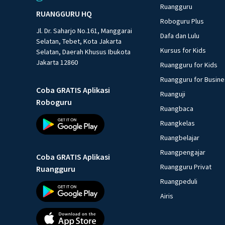
Ruangguru
RUANGGURU HQ
Roboguru Plus
Jl. Dr. Saharjo No.161, Manggarai
Dafa dan Lulu
Selatan, Tebet, Kota Jakarta
Kursus for Kids
Selatan, Daerah Khusus Ibukota
Jakarta 12860
Ruangguru for Kids
Ruangguru for Busin
Coba GRATIS Aplikasi
Ruanguji
Roboguru
Ruangbaca
Ruangkelas
Ruangbelajar
Ruangpengajar
Coba GRATIS Aplikasi
Ruangguru Privat
Ruangguru
Ruangpeduli
Airis