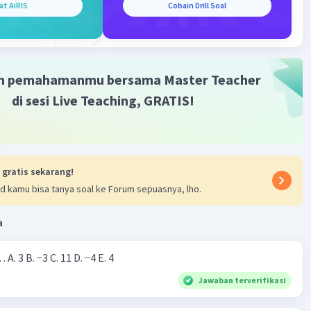
at AiRIS
Cobain Drill Soal
h
Master Teacher
umni Universitas Negeri Malang
2023 08:13
m pemahamanmu bersama Master Teacher
terverifikasi
di sesi Live Teaching, GRATIS!
Iklan
-3 dan 1
 gratis sekarang!
= f(g(x))
d kamu bisa tanya soal ke Forum sepuasnya, lho.
 tentukan nilai a maka
a
=f(g(x))
+3)
Nilai dari |−7+4|=… A. 3 B. −3 C. 11 D. −4 E. 4
3) - 3
12 - 3
Jawaban terverifikasi
9