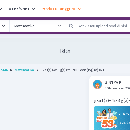
UTBK/SNBT
Produk Ruangguru
Iklan
SMA
Matematika
jika f(x)=4x-3 g(x)=x²+2×+3 dan (fog) (a) =21...
SINTYA P
30 November 202
jika f(x)=4x-3 g(x
Ikuti T
Habis d