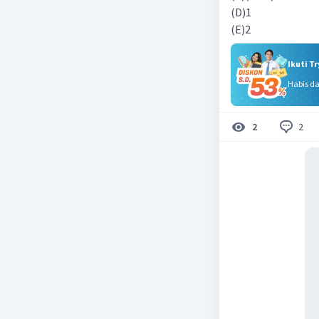
(D)1
(E)2
Ikuti T
Habis d
2
2