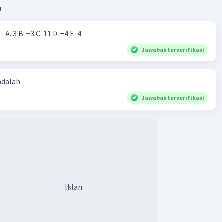
a
x = ?
Nilai dari |−7+4|=… A. 3 B. −3 C. 11 D. −4 E. 4
aian
(√x)
Jawaban terverifikasi
1
x
 adalah
Jawaban terverifikasi
ai x yang benar adalah 4
·
5.0
(
1
)
Balas
ating
Iklan