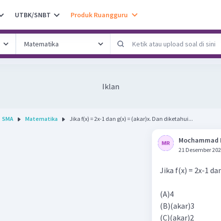
UTBK/SNBT
Produk Ruangguru
Iklan
SMA
Matematika
Jika f(x) = 2x-1 dan g(x) = (akar)x. Dan diketahui...
Mochammad 
21 Desember 202
Jika f(x) = 2x-1 da
(A)4
(B)(akar)3
(C)(akar)2