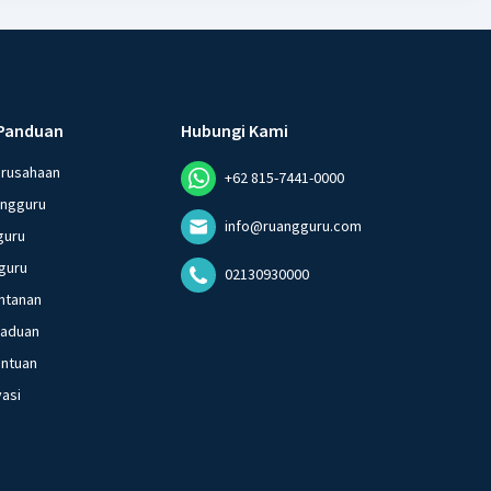
Panduan
Hubungi Kami
erusahaan
+62 815-7441-0000
angguru
info@ruangguru.com
guru
guru
02130930000
ntanan
gaduan
entuan
vasi