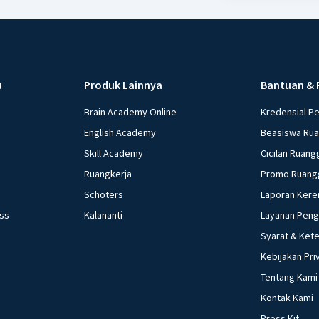
u
Produk Lainnya
Bantuan & 
Brain Academy Online
Kredensial P
English Academy
Beasiswa Ru
Skill Academy
Cicilan Ruang
Ruangkerja
Promo Ruang
Schoters
Laporan Kere
ess
Kalananti
Layanan Pen
Syarat & Ket
Kebijakan Pri
Tentang Kami
Kontak Kami
Press Kit