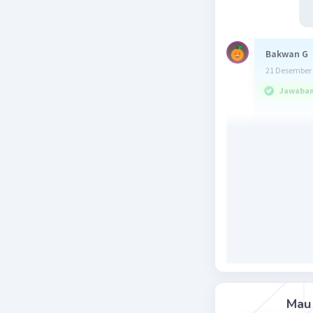
Bakwan G
21 Desember 
Jawaban 
Maka x ad
Diketahui
f(x) = 2x -
g(x) = √x
f(g(x)) = 3
Ditanya :
Dijawab :
f(g(x)) = f
3 = 2√x
3 + 1 = 2
Mau 
4 = 2√