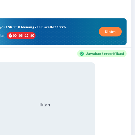
ryout SNBT & Menangkan E-Wallet 100rb
Klaim
alam
00
:
06
:
12
:
01
Jawaban terverifikasi
Iklan