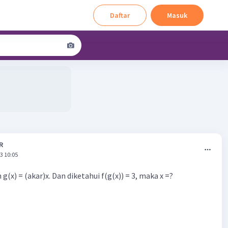
Daftar
Masuk
R
3 10:05
n g(x) = (akar)x. Dan diketahui f(g(x)) = 3, maka x =?