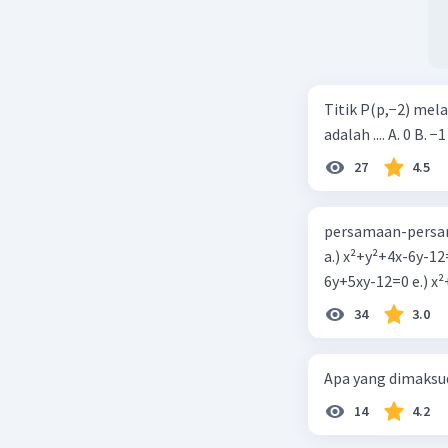
Titik P(p,−2) mel
adalah .... A. 0 B. −1
27
4.5
persamaan-persam
a.) x²+y²+4x-6y-12
6y+5xy-1
34
3.0
Apa yang dimaksud
14
4.2