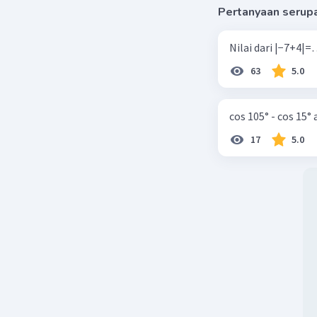
g(x) = √x
Pertanyaan serup
f(g(x)) = 3
Ditanya = 
Penyeles
63
5.0
f(g(x)) = f
3 = 2√x – 
3 + 1 = 2√
cos 105° - cos 15°
4 = 2√x
4/2 = √x
17
5.0
2 = √x
(√x)² = 2²
x = 4
Jadi, nil
Beri R