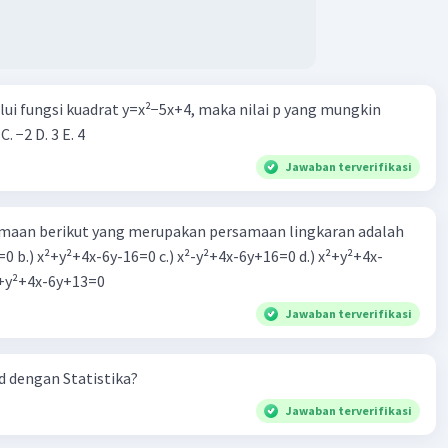
alui fungsi kuadrat y=x²−5x+4, maka nilai p yang mungkin
 C. −2 D. 3 E. 4
Jawaban terverifikasi
aan berikut yang merupakan persamaan lingkaran adalah
=0 b.) x²+y²+4x-6y-16=0 c.) x²-y²+4x-6y+16=0 d.) x²+y²+4x-
2=0 e.) x²+y²+4x-6y+13=0
Jawaban terverifikasi
 dengan Statistika?
Jawaban terverifikasi