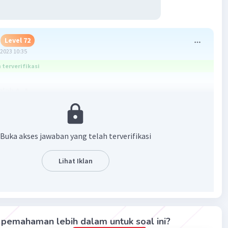
Level 72
2023 10:35
terverifikasi
alah
A. 4
 :
 1
Buka akses jawaban yang telah terverifikasi
Lihat Iklan
x = ... ?
(√x)
 - 1
√x
pemahaman lebih dalam untuk soal ini?
x