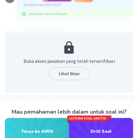
26 September 2023 00:57
Jawaban terverifikasi
jawabannya adalah
Buka akses jawaban yang telah terverifikasi
Lihat Iklan
·
0.0
(
0
)
Balas
Beri Rating
Mau pemahaman lebih dalam untuk soal ini?
Edikson E
Level 1
LATIHAN SOAL GRATIS!
26 September 2023 00:19
B.(8#9#(
Tanya ke AiRIS
Drill Soal