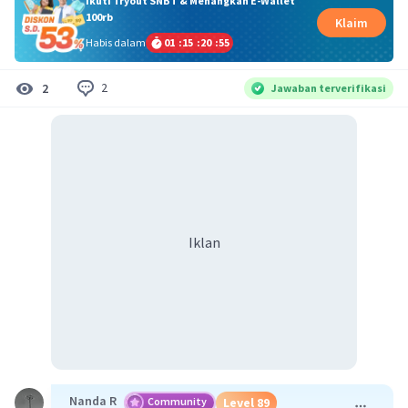
Ikuti Tryout SNBT & Menangkan E-Wallet
100rb
Klaim
Habis dalam
01
:
15
:
20
:
54
2
2
Jawaban terverifikasi
Iklan
Nanda R
Community
Level 89