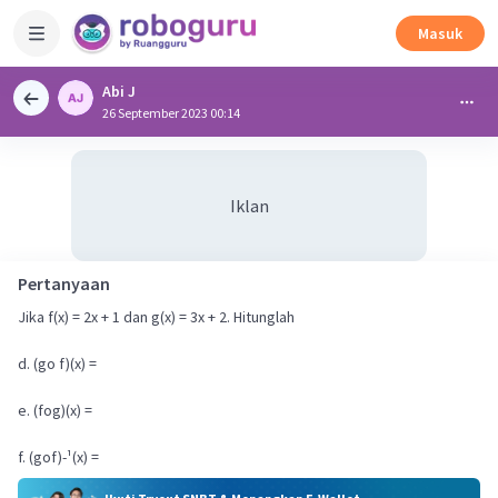
Masuk
Abi J
26 September 2023 00:14
Iklan
Pertanyaan
Jika f(x) = 2x + 1 dan g(x) = 3x + 2. Hitunglah
d. (go f)(x) =
e. (fog)(x) =
f. (gof)-¹(x) =