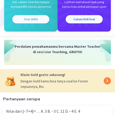
Yuk, cobain chat dan belajar
Latihan soal sesuai topik yang
·
5.0
(
1
)
Balas
Beri Rating
Iklan
bareng AiRIS, teman pintarmu!
kamu mau untuk persiapan ujian
Chat AiRIS
Cobain Drill Soal
Perdalam pemahamanmu bersama Master Teacher
di sesi Live Teaching, GRATIS!
Klaim Gold gratis sekarang!
Dengan Gold kamu bisa tanya soal ke Forum
sepuasnya, lho.
Pertanyaan serupa
Nilai dari |−7+4|=… A. 3 B. −3 C. 11 D. −4 E. 4