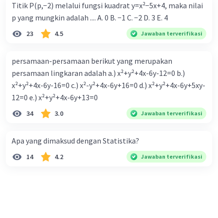
Titik P(p,−2) melalui fungsi kuadrat y=x²−5x+4, maka nilai
p yang mungkin adalah .... A. 0 B. −1 C. −2 D. 3 E. 4
23
4.5
Jawaban terverifikasi
persamaan-persamaan berikut yang merupakan
persamaan lingkaran adalah a.) x²+y²+4x-6y-12=0 b.)
x²+y²+4x-6y-16=0 c.) x²-y²+4x-6y+16=0 d.) x²+y²+4x-6y+5xy-
12=0 e.) x²+y²+4x-6y+13=0
34
3.0
Jawaban terverifikasi
Apa yang dimaksud dengan Statistika?
14
4.2
Jawaban terverifikasi