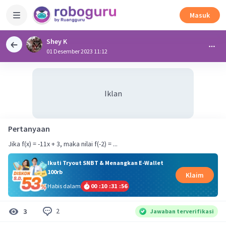
Masuk
Shey K
01 Desember 2023 11:12
Iklan
Pertanyaan
Jika f(x) = -11x + 3, maka nilai f(-2) = ...
Ikuti Tryout SNBT & Menangkan E-Wallet
100rb
Klaim
Habis dalam
00
:
10
:
31
:
56
2
3
Jawaban terverifikasi