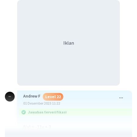
Iklan
Andrew F
Level 22
01 Desember 2023 11:22
Jawaban terverifikasi
f(x) = -11x + 3
f(-2) = -11(-2) + 3