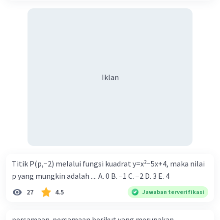
Iklan
Titik P(p,−2) melalui fungsi kuadrat y=x²−5x+4, maka nilai
p yang mungkin adalah .... A. 0 B. −1 C. −2 D. 3 E. 4
27
4.5
Jawaban terverifikasi
persamaan-persamaan berikut yang merupakan