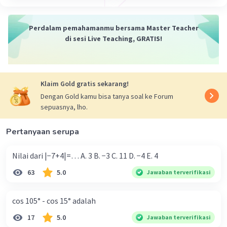
Perdalam pemahamanmu bersama Master Teacher
di sesi Live Teaching, GRATIS!
Klaim Gold gratis sekarang!
Dengan Gold kamu bisa tanya soal ke Forum
sepuasnya, lho.
Pertanyaan serupa
Nilai dari |−7+4|=… A. 3 B. −3 C. 11 D. −4 E. 4
63
5.0
Jawaban terverifikasi
cos 105° - cos 15° adalah
17
5.0
Jawaban terverifikasi