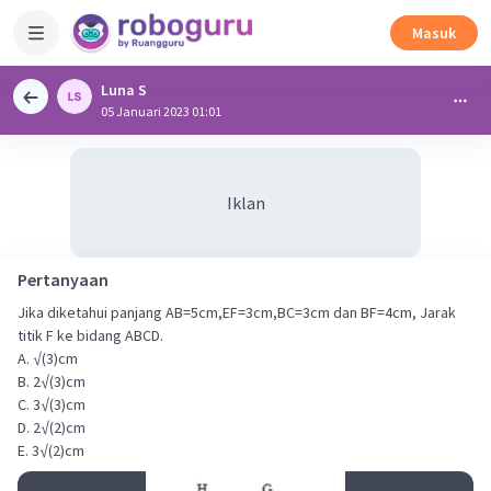
Masuk
Luna S
05 Januari 2023 01:01
Iklan
Pertanyaan
Jika diketahui panjang AB=5cm,EF=3cm,BC=3cm dan BF=4cm, Jarak
titik F ke bidang ABCD.
A. √(3)cm
B. 2√(3)cm
C. 3√(3)cm
D. 2√(2)cm
E. 3√(2)cm