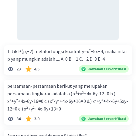
Iklan
Titik P(p,−2) melalui fungsi kuadrat y=x²−5x+4, maka nilai
p yang mungkin adalah .... A. 0 B. −1 C. −2 D. 3 E. 4
23
4.5
Jawaban terverifikasi
persamaan-persamaan berikut yang merupakan
persamaan lingkaran adalah a.) x²+y²+4x-6y-12=0 b.)
x²+y²+4x-6y-16=0 c.) x²-y²+4x-6y+16=0 d.) x²+y²+4x-6y+5xy-
12=0 e.) x²+y²+4x-6y+13=0
34
3.0
Jawaban terverifikasi
Apa yang dimaksud dengan Statistika?