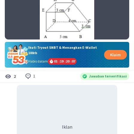
Ikuti Tryout SNBT & Menangkan E-Wallet
100rb
Klaim
Habis dalam
01
:
19
:
20
:
07
1
2
Jawaban terverifikasi
Iklan