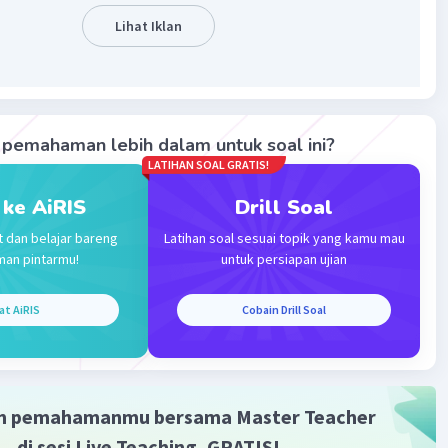
Lihat Iklan
·
0.0
(
0
)
Balas
ating
pemahaman lebih dalam untuk soal ini?
LATIHAN SOAL GRATIS!
 ke AiRIS
Drill Soal
t dan belajar bareng
Latihan soal sesuai topik yang kamu mau
Iklan
man pintarmu!
untuk persiapan ujian
at AiRIS
Cobain Drill Soal
m pemahamanmu bersama Master Teacher
di sesi Live Teaching, GRATIS!