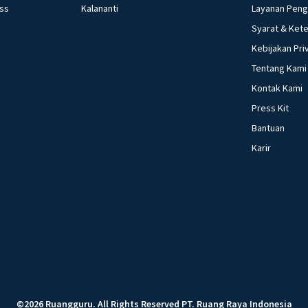
ess
Kalananti
Layanan Pen
Syarat & Ket
Kebijakan Pri
Tentang Kami
Kontak Kami
Press Kit
Bantuan
Karir
©
2026
Ruangguru
.
All Rights Reserved
PT. Ruang Raya Indonesia