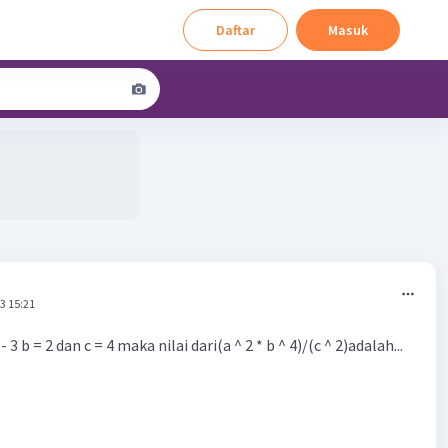
Daftar
Masuk
3 15:21
- 3 b = 2 dan c = 4 maka nilai dari(a ^ 2 * b ^ 4)/(c ^ 2)adalah...