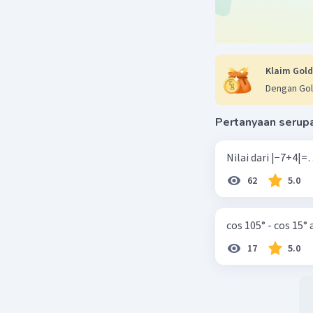
Klaim Gold
Dengan Gol
Pertanyaan serup
62
5.0
cos 105° - cos 15°
17
5.0