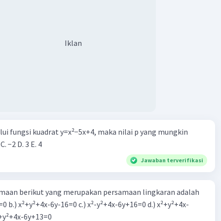
Iklan
alui fungsi kuadrat y=x²−5x+4, maka nilai p yang mungkin
 C. −2 D. 3 E. 4
Jawaban terverifikasi
aan berikut yang merupakan persamaan lingkaran adalah
=0 b.) x²+y²+4x-6y-16=0 c.) x²-y²+4x-6y+16=0 d.) x²+y²+4x-
2=0 e.) x²+y²+4x-6y+13=0