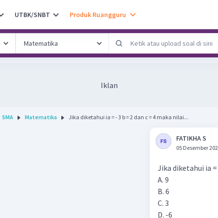
UTBK/SNBT
Produk Ruangguru
Iklan
SMA
Matematika
Jika diketahui ia = - 3 b = 2 dan c = 4 maka nilai...
FATIKHA S
05 Desember 202
Jika diketahui ia = 
A. 9
B. 6
C. 3
D. -6