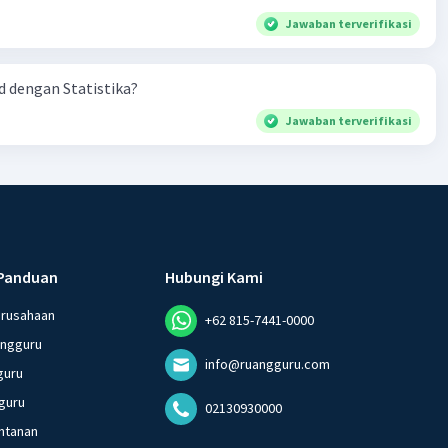
Jawaban terverifikasi
 dengan Statistika?
Jawaban terverifikasi
Panduan
Hubungi Kami
erusahaan
+62 815-7441-0000
angguru
info@ruangguru.com
guru
guru
02130930000
ntanan