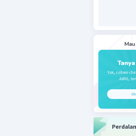
= 9
Beri R
Mau 
Tanya
Yuk, cobain cha
AiRIS, te
Ch
Perdala