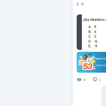
E. -9
Ikuti T
Habis d
1
1