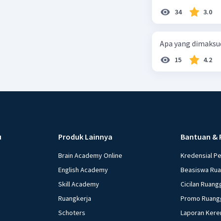
34
3.0
Apa yang dimaksud
15
4.2
u
Produk Lainnya
Bantuan & 
Brain Academy Online
Kredensial P
English Academy
Beasiswa Ru
Skill Academy
Cicilan Ruang
Ruangkerja
Promo Ruang
Schoters
Laporan Kere