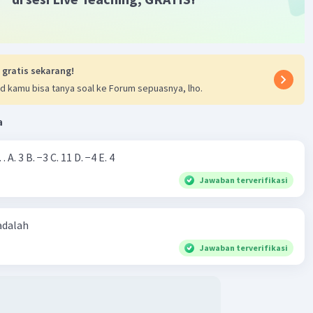
 gratis sekarang!
d kamu bisa tanya soal ke Forum sepuasnya, lho.
a
Nilai dari |−7+4|=… A. 3 B. −3 C. 11 D. −4 E. 4
Jawaban terverifikasi
 adalah
Jawaban terverifikasi