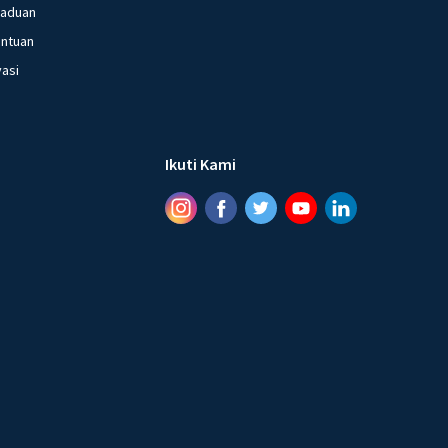
gaduan
entuan
vasi
Ikuti Kami