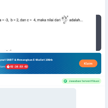
ryout SNBT & Menangkan E-Wallet 100rb
Klaim
alam
02
:
16
:
53
:
02
Jawaban terverifikasi