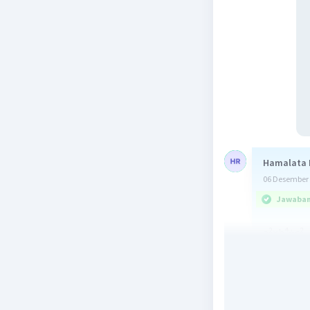
Hamalata 
06 Desember 
Jawaban 
a²×b⁴÷c²
a² = -3² = 
b⁴ = 2⁴ = 
c² = 4² = 1
= 9×16÷1