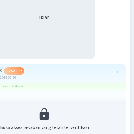
Iklan
R
Level 77
2023 05:56
terverifikasi
9
16
6
Buka akses jawaban yang telah terverifikasi
6