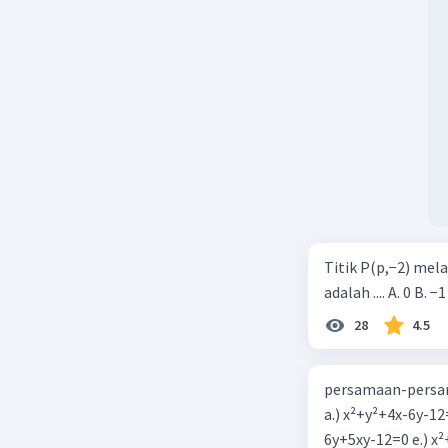
Titik P(p,−2) mel
adalah .... A. 0 B. −1
28
4.5
persamaan-persam
a.) x²+y²+4x-6y-12
6y+5xy-1