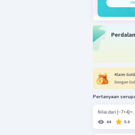
Ch
Perdala
Beri R
Klaim Gold
Dengan Gol
Pertanyaan serup
64
5.0