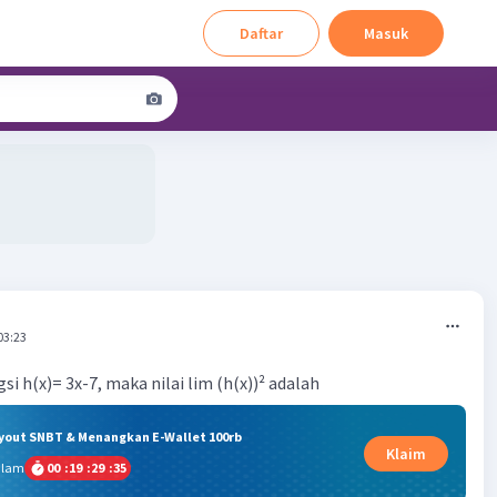
Daftar
Masuk
03:23
gsi h(x)= 3x-7, maka nilai lim (h(x))² adalah
ryout SNBT & Menangkan E-Wallet 100rb
Klaim
alam
00
:
19
:
29
:
34