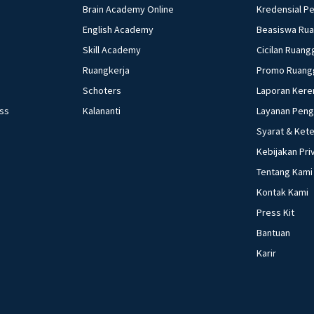
Brain Academy Online
Kredensial P
English Academy
Beasiswa Ru
Skill Academy
Cicilan Ruang
Ruangkerja
Promo Ruang
Schoters
Laporan Kere
ess
Kalananti
Layanan Pen
Syarat & Ket
Kebijakan Pri
Tentang Kami
Kontak Kami
Press Kit
Bantuan
Karir