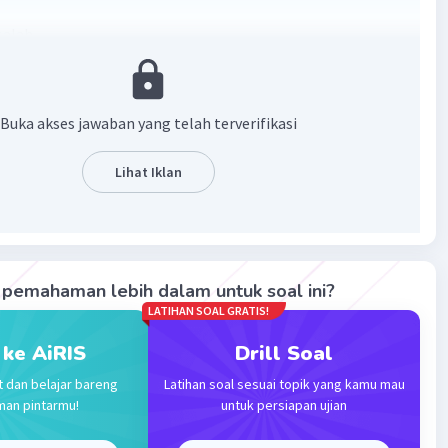
salah
Buka akses jawaban yang telah terverifikasi
Lihat Iklan
·
5.0
(
1
)
Balas
ating
pemahaman lebih dalam untuk soal ini?
LATIHAN SOAL GRATIS!
Community
Level 33
 ke AiRIS
Drill Soal
024 10:13
t dan belajar bareng
Latihan soal sesuai topik yang kamu mau
man pintarmu!
untuk persiapan ujian
membantu ya
Iklan