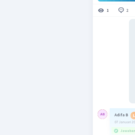
2
1
Adifa B
L
07 Januari 2
Jawaban 