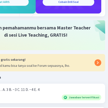
at AiRIS
Cobain Drill Soal
m pemahamanmu bersama Master Teacher
di sesi Live Teaching, GRATIS!
·
5.0
(
1
)
Balas
ating
 gratis sekarang!
d kamu bisa tanya soal ke Forum sepuasnya, lho.
a
Nilai dari |−7+4|=… A. 3 B. −3 C. 11 D. −4 E. 4
Jawaban terverifikasi