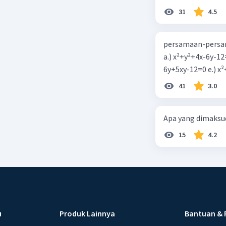
31
4.5
persamaan-persam
a.) x²+y²+4x-6y-12
6y+5xy-1
41
3.0
Apa yang dimaksud
15
4.2
u
Produk Lainnya
Bantuan & 