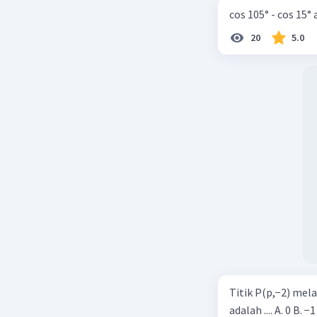
cos 105° - cos 15°
20
5.0
Titik P(p,−2) mel
adalah .... A. 0 B. −1