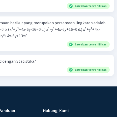
Jawaban terverifikasi
aan berikut yang merupakan persamaan lingkaran adalah
=0 b.) x²+y²+4x-6y-16=0 c.) x²-y²+4x-6y+16=0 d.) x²+y²+4x-
2=0 e.) x²+y²+4x-6y+13=0
Jawaban terverifikasi
 dengan Statistika?
Jawaban terverifikasi
Panduan
Hubungi Kami