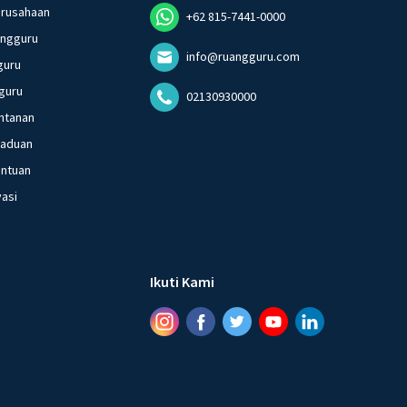
erusahaan
+62 815-7441-0000
angguru
info@ruangguru.com
guru
guru
02130930000
ntanan
gaduan
entuan
vasi
Ikuti Kami