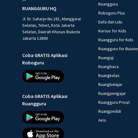
Ruangguru
RUANGGURU HQ
Roboguru Plus
Jl. Dr. Saharjo No.161, Manggarai
Dafa dan Lulu
Selatan, Tebet, Kota Jakarta
Kursus for Kids
Selatan, Daerah Khusus Ibukota
Jakarta 12860
Ruangguru for Kids
Ruangguru for Busin
Coba GRATIS Aplikasi
Ruanguji
Roboguru
Ruangbaca
Ruangkelas
Ruangbelajar
Ruangpengajar
Coba GRATIS Aplikasi
Ruangguru Privat
Ruangguru
Ruangpeduli
Airis