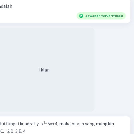
 adalah
Jawaban terverifikasi
Iklan
alui fungsi kuadrat y=x²−5x+4, maka nilai p yang mungkin
 C. −2 D. 3 E. 4