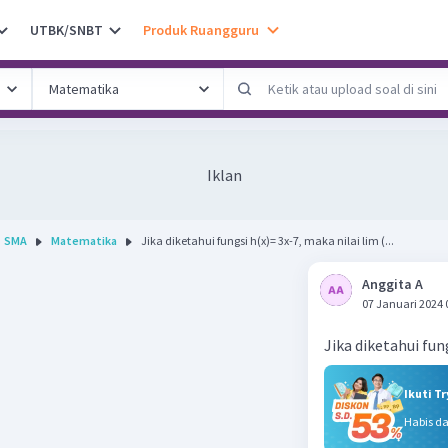
UTBK/SNBT
Produk Ruangguru
Iklan
SMA
Matematika
Jika diketahui fungsi h(x)= 3x-7, maka nilai lim (...
Anggita A
07 Januari 2024 
Jika diketahui fun
Ikuti T
Habis d