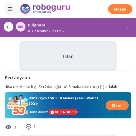
Masuk
Bulgha M
03 Desember 2023 12:12
Iklan
Pertanyaan
Jika diketahui f(x) -3x+2dan g(x) =x³-3 maka nilai (fog) (1) adalah
Ikuti Tryout SNBT & Menangkan E-Wallet
100rb
Klaim
Habis dalam
01
:
14
:
48
:
13
1
2