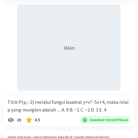
Iklan
Titik P(p,−2) melalui fungsi kuadrat y=x²−5x+4, maka nilai
p yang mungkin adalah .... A. 0 B. −1 C. −2 D. 3 E. 4
28
4.5
Jawaban terverifikasi
persamaan-persamaan berikut yang merupakan