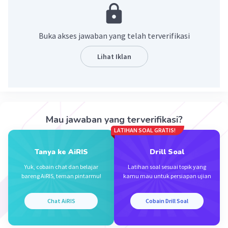
Buka akses jawaban yang telah terverifikasi
Lihat Iklan
Iklan
Mau jawaban yang terverifikasi?
LATIHAN SOAL GRATIS!
Tanya ke AiRIS
Drill Soal
Yuk, cobain chat dan belajar
Latihan soal sesuai topik yang
bareng AiRIS, teman pintarmu!
kamu mau untuk persiapan ujian
Chat AiRIS
Cobain Drill Soal