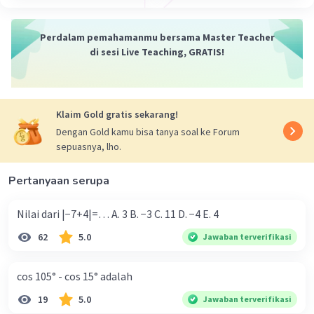
Perdalam pemahamanmu bersama Master Teacher
di sesi Live Teaching, GRATIS!
Klaim Gold gratis sekarang!
Dengan Gold kamu bisa tanya soal ke Forum
sepuasnya, lho.
Pertanyaan serupa
Nilai dari |−7+4|=… A. 3 B. −3 C. 11 D. −4 E. 4
62
5.0
Jawaban terverifikasi
cos 105° - cos 15° adalah
19
5.0
Jawaban terverifikasi