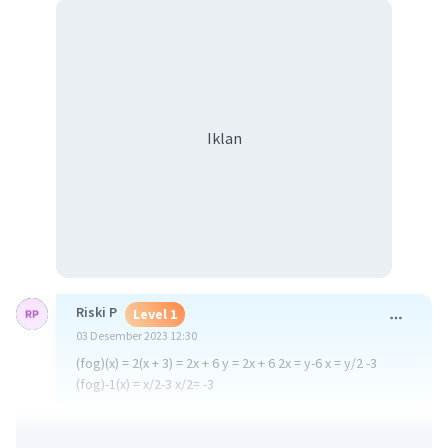
Iklan
Riski P
Level 1
03 Desember 2023 12:30
(fog)(x) = 2(x + 3) = 2x + 6 y = 2x + 6 2x = y-6 x = y/2 -3
(fog)-1(x) = x/2-3 x/2= -3
·
5.0
(
1
)
Balas
Beri Rating