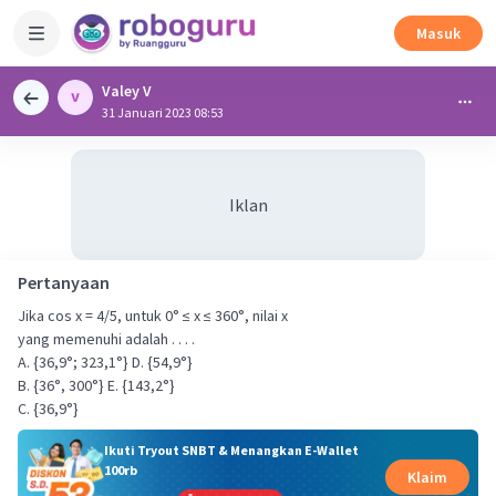
Masuk
Valey V
31 Januari 2023 08:53
Iklan
Pertanyaan
Jika cos x = 4/5, untuk 0° ≤ x ≤ 360°, nilai x
yang memenuhi adalah . . . .
A. {36,9°; 323,1°} D. {54,9°}
B. {36°, 300°} E. {143,2°}
C. {36,9°}
Ikuti Tryout SNBT & Menangkan E-Wallet
100rb
Klaim