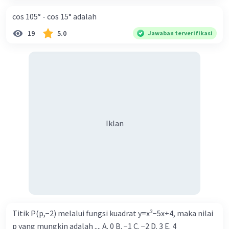
cos 105° - cos 15° adalah
19
5.0
Jawaban terverifikasi
Iklan
Titik P(p,−2) melalui fungsi kuadrat y=x²−5x+4, maka nilai
p yang mungkin adalah .... A. 0 B. −1 C. −2 D. 3 E. 4