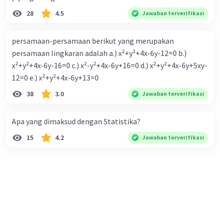
28
4.5
Jawaban terverifikasi
persamaan-persamaan berikut yang merupakan
persamaan lingkaran adalah a.) x²+y²+4x-6y-12=0 b.)
x²+y²+4x-6y-16=0 c.) x²-y²+4x-6y+16=0 d.) x²+y²+4x-6y+5xy-
12=0 e.) x²+y²+4x-6y+13=0
38
3.0
Jawaban terverifikasi
Apa yang dimaksud dengan Statistika?
15
4.2
Jawaban terverifikasi