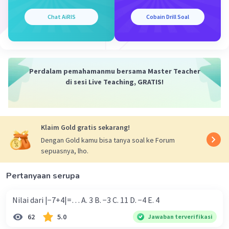
interval 0° ≤ x ≤ 360°)
x = -36,9° + k ∙ 360°
Chat AiRIS
Cobain Drill Soal
Untuk k = 0 → x = -36,9° (Tidak memenuhi
interval 0° ≤ x ≤ 360°)
Untuk k = 1 →
y = 323,1°
(Memenuhi
interval 0° ≤ x ≤ 360°)
Perdalam pemahamanmu bersama Master Teacher
di sesi Live Teaching, GRATIS!
Jadi, nilai x yang memenuhi adalah {36,9°; 323,1°}.
Oleh karena itu, jawaban yang benar adalah A.
·
0.0
(
0
)
Balas
Beri Rating
Klaim Gold gratis sekarang!
Dengan Gold kamu bisa tanya soal ke Forum
sepuasnya, lho.
Pertanyaan serupa
Nilai dari |−7+4|=… A. 3 B. −3 C. 11 D. −4 E. 4
Iklan
62
5.0
Jawaban terverifikasi