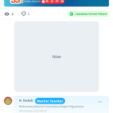
Habis dalam
01
:
11
:
07
:
28
1
2
Jawaban terverifikasi
Iklan
H. Endah
Master Teacher
Mahasiswa/Alumni Universitas Negeri Yogyakarta
04 Oktober 2023 08:53