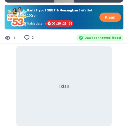
Ikuti Tryout SNBT & Menangkan E-Wallet
100rb
Klaim
Habis dalam
00
:
20
:
21
:
25
2
1
Jawaban terverifikasi
Iklan