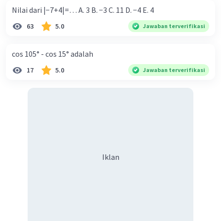
Nilai dari |−7+4|=… A. 3 B. −3 C. 11 D. −4 E. 4
63
5.0
Jawaban terverifikasi
cos 105° - cos 15° adalah
17
5.0
Jawaban terverifikasi
Iklan