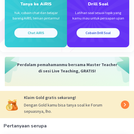
·
5.0
(
2
)
Balas
Beri Rating
Tanya ke AiRIS
Drill Soal
Yuk, cobain chat dan belajar
Latihan soal sesuai topik yang
bareng AiRIS, teman pintarmu!
kamu mau untuk persiapan ujian
Maryam Q
Level 52
09 November 2023 05:39
Chat AiRIS
Cobain Drill Soal
Jawaban terverifikasi
Karena sudut PCA adalah sudut luar maka dia
Iklan
setengah dari sudut dalam BPA 116 : 2 = 58
Perdalam pemahamanmu bersama Master Teacher
di sesi Live Teaching, GRATIS!
·
5.0
(
1
)
Balas
Beri Rating
Klaim Gold gratis sekarang!
Dengan Gold kamu bisa tanya soal ke Forum
sepuasnya, lho.
Pertanyaan serupa