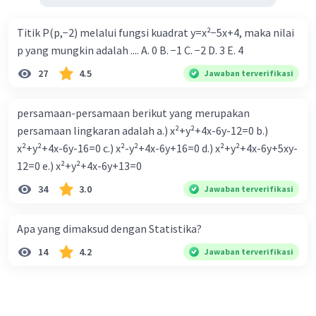
Titik P(p,−2) melalui fungsi kuadrat y=x²−5x+4, maka nilai
p yang mungkin adalah .... A. 0 B. −1 C. −2 D. 3 E. 4
27
4.5
Jawaban terverifikasi
persamaan-persamaan berikut yang merupakan
persamaan lingkaran adalah a.) x²+y²+4x-6y-12=0 b.)
x²+y²+4x-6y-16=0 c.) x²-y²+4x-6y+16=0 d.) x²+y²+4x-6y+5xy-
12=0 e.) x²+y²+4x-6y+13=0
34
3.0
Jawaban terverifikasi
Apa yang dimaksud dengan Statistika?
14
4.2
Jawaban terverifikasi