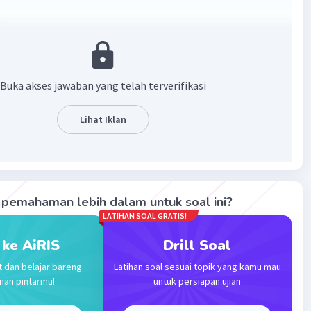
 :
0
Buka akses jawaban yang telah terverifikasi
0(U
) dan suku ke-21 (U
)?
Lihat Iklan
20
21
an :
 beda atau selisih
pemahaman lebih dalam untuk soal ini?
- U
)/(y - x)
LATIHAN SOAL GRATIS!
x
- U
)/(10 - 8)
0
8
 ke AiRIS
Drill Soal
- U
)/(10 - 8)
0
8
4)/(10 - 8)
t dan belajar bareng
Latihan soal sesuai topik yang kamu mau
man pintarmu!
untuk persiapan ujian