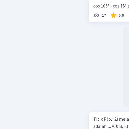
= 3 +
cos 105° - cos 15°
= 6
17
5.0
Jadi, Suk
Beri R
Titik P(p,−2) mel
adalah .... A. 0 B. −1