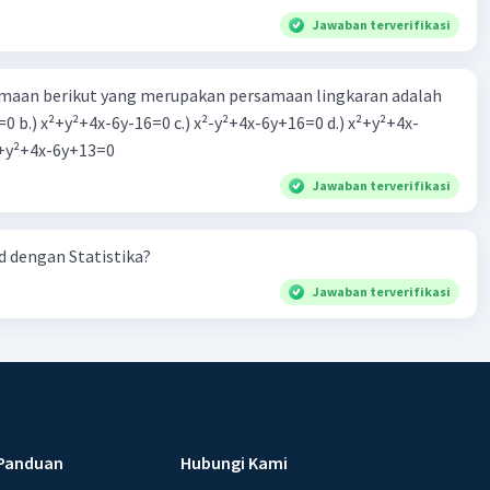
Jawaban terverifikasi
aan berikut yang merupakan persamaan lingkaran adalah
=0 b.) x²+y²+4x-6y-16=0 c.) x²-y²+4x-6y+16=0 d.) x²+y²+4x-
2=0 e.) x²+y²+4x-6y+13=0
Jawaban terverifikasi
 dengan Statistika?
Jawaban terverifikasi
Panduan
Hubungi Kami