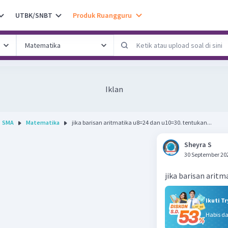
UTBK/SNBT
Produk Ruangguru
Iklan
SMA
Matematika
jika barisan aritmatika u8=24 dan u10=30. tentukan...
Sheyra S
30 September 20
jika barisan aritm
Ikuti T
Habis d