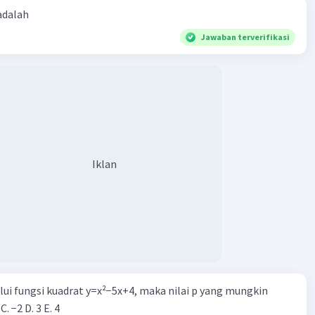
 60
 adalah
3
Jawaban terverifikasi
u ke-20 (U
) =
60
dan suku ke-21 (U
) =
63
20
21
·
5.0
(
1
)
Balas
ating
Iklan
Iklan
alui fungsi kuadrat y=x²−5x+4, maka nilai p yang mungkin
 C. −2 D. 3 E. 4