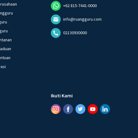
erusahaan
+62 815-7441-0000
angguru
info@ruangguru.com
guru
guru
02130930000
ntanan
gaduan
entuan
vasi
Ikuti Kami