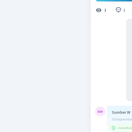
1
1
Sumber W
30 September
Jawaban 