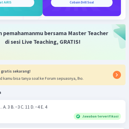
at AiRIS
Cobain Drill Soal
i suku pertama (a)
 (n - 1)b
m pemahamanmu bersama Master Teacher
(8 - 1)3
 21
di sesi Live Teaching, GRATIS!
 a
i Suku ke-20(U
) dan suku ke-21 (U
)
20
21
 gratis sekarang!
d kamu bisa tanya soal ke Forum sepuasnya, lho.
 (n - 1)b
+ (20 - 1)3
a
(19)3
 57
0
Nilai dari |−7+4|=… A. 3 B. −3 C. 11 D. −4 E. 4
Jawaban terverifikasi
+ (21 - 1)3
(20)3