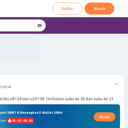
Daftar
Masuk
23 02:54
atika u8=24 dan u10=30. tentukan suku ke 20 dan suku ke 21
ryout SNBT & Menangkan E-Wallet 100rb
Klaim
alam
01
:
22
:
03
:
50