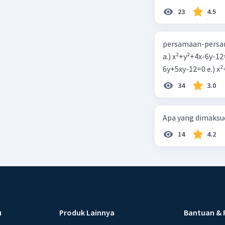
23
4.5
persamaan-persam
a.) x²+y²+4x-6y-12
6y+5xy-1
34
3.0
Apa yang dimaksud
14
4.2
u
Produk Lainnya
Bantuan & 