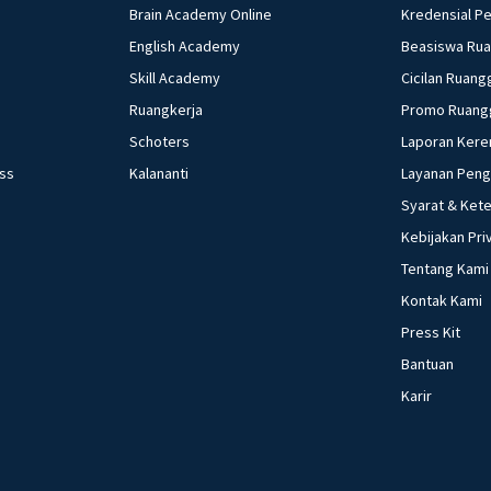
Brain Academy Online
Kredensial P
English Academy
Beasiswa Ru
Skill Academy
Cicilan Ruang
Ruangkerja
Promo Ruang
Schoters
Laporan Kere
ess
Kalananti
Layanan Pen
Syarat & Ket
Kebijakan Pri
Tentang Kami
Kontak Kami
Press Kit
Bantuan
Karir