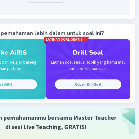
pemahaman lebih dalam untuk soal ini?
LATIHAN SOAL GRATIS!
 ke AiRIS
Drill Soal
Iklan
t dan belajar bareng
Latihan soal sesuai topik yang kamu mau
man pintarmu!
untuk persiapan ujian
at AiRIS
Cobain Drill Soal
m pemahamanmu bersama Master Teacher
di sesi Live Teaching, GRATIS!