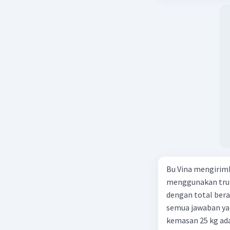
Bu Vina mengirim
menggunakan truk
dengan total berat
semua jawaban yan
kemasan 25 kg ada