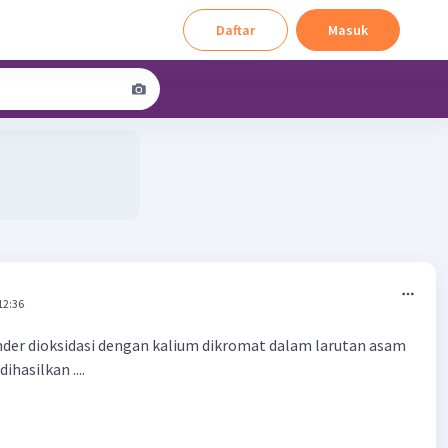
Daftar
Masuk
12:36
nder dioksidasi dengan kalium dikromat dalam larutan asam
ihasilkan ....