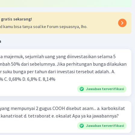
 gratis sekarang!
d kamu bisa tanya soal ke Forum sepuasnya, lho.
a
a majemuk, sejumlah uang yang diinvestasikan selama 5
mbah 50% dari sebelumnya. Jika perhitungan bunga dilakukan
r suku bunga per tahun dari investasi tersebut adalah.. A.
% C. 0,68% D. 6,8% Ε. 8,14%
Jawaban terverifikasi
g mempunyai 2 gugus COOH disebut asam... a. karboksilat
b. alkanadioat c. alkanatrioat d. tetraborat e. oksalat Apa ya ka jawabannya?
Jawaban terverifikasi