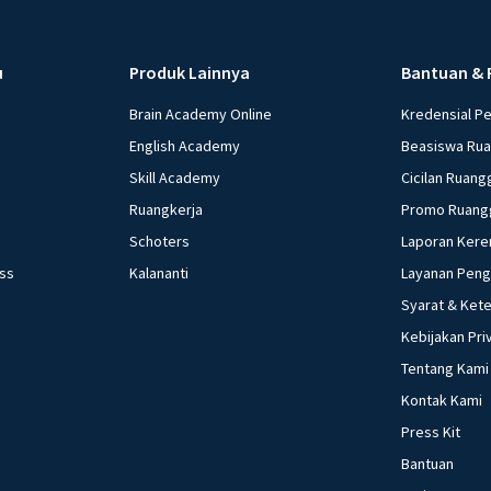
pembayaran trans
Menurunkan G, me
menambah Tr, dan
u
Produk Lainnya
Bantuan & 
menurunkan Tx e. 
yang dilakukan ke
Brain Academy Online
Kredensial P
kebijakan moneter 
English Academy
Beasiswa Ru
Menetapkan harga 
Skill Academy
Cicilan Ruang
minimum (reserved
Ruangkerja
Promo Ruang
Mengatur tingkat bu
Schoters
Laporan Kere
beberapa pernyataan
ess
Kalananti
Layanan Pen
Menaikkan suku bun
Syarat & Ket
harga. Yang termasuk
d. 3) dan 5) e. 4) dan 5) Investasi bank lesu, daya beli melemah a
Kebijakan Pri
kepada apresiasi 
Tentang Kami
moneter yang pali
Kontak Kami
bunga bank b. Mem
Press Kit
masyarakat d. Me
Bantuan
Akibat yang ditimb