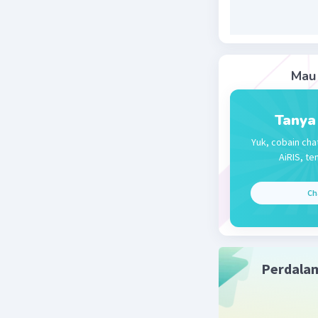
Mau 
Tanya
Yuk, cobain cha
AiRIS, te
Ch
Perdala