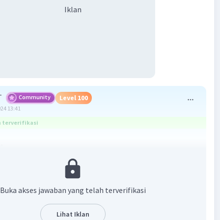
Iklan
T
Community
Level 100
024 13:41
terverifikasi
A.
asan
alkohol sekunder menghasilkan senyawa keton.
Buka akses jawaban yang telah terverifikasi
-R' ——> R-CO-R'
Lihat Iklan
·
3.7
(
3
)
Balas
ating