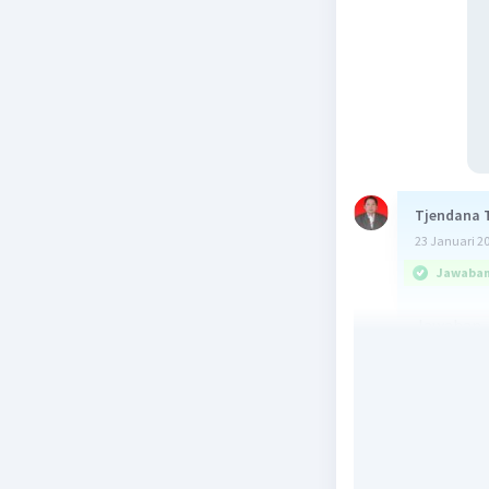
Tjendana 
23 Januari 2
Jawaban 
Jawaban
Pembah
Oksidasi 
R-CH(OH)
Beri R