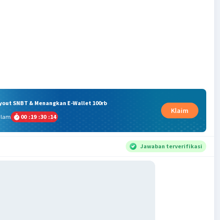
ryout SNBT & Menangkan E-Wallet 100rb
Klaim
alam
00
:
19
:
30
:
13
Jawaban terverifikasi