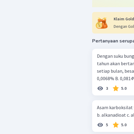
Klaim Gold
Dengan Gol
Pertanyaan serup
Dengan suku bung
tahun akan berta
setiap bulan, besa
0,0068% B. 0,0814
3
5.0
Asam karboksilat yan
5
5.0