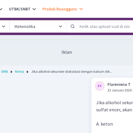
UTBK/SNBT
Produk Ruangguru
Iklan
SMA
Kimia
Jika alkohol sekunder dioksidasi dengan kalium dik...
Flareniena T
23 Januari 2024 
Jika alkohol seku
sulfat encer, akan d
A. keton