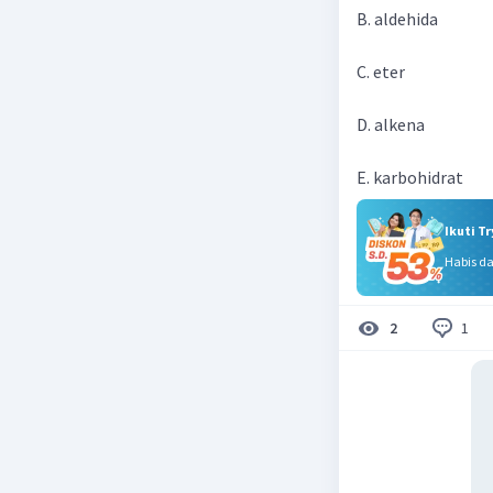
B. aldehida
C. eter
D. alkena
E. karbohidrat
Ikuti T
Habis d
1
2