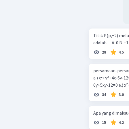
Titik P(p,−2) mel
adalah .... A. 0 B. −1
28
4.5
persamaan-persam
a.) x²+y²+4x-6y-12
6y+5xy-1
34
3.0
Apa yang dimaksud
15
4.2