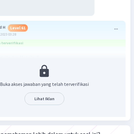
d H
Level 61
2023 03:28
terverifikasi
triks A = Matriks B
Buka akses jawaban yang telah terverifikasi
Lihat Iklan