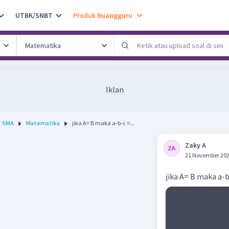
UTBK/SNBT
Produk Ruangguru
Iklan
SMA
Matematika
jika A= B maka a-b-c =...
Zaky A
21 November 202
jika A= B maka a-b