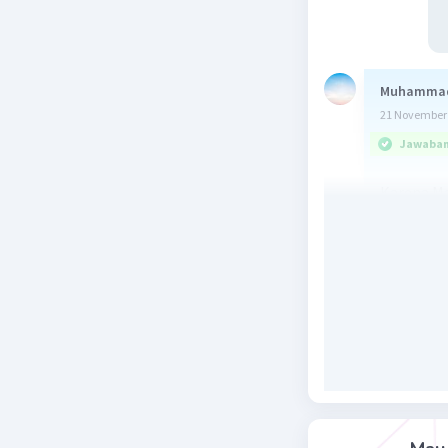
Muhamma
21 November 
Jawaban 
Karena Ma
Maka:
A¹¹ = B¹¹
2a = 6
a = 3
A²³ = B²³
-2b = -2a
b = a
b = 3