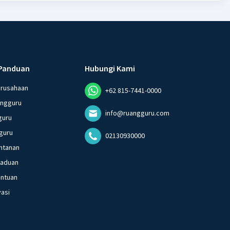
Panduan
Hubungi Kami
erusahaan
+62 815-7441-0000
angguru
info@ruangguru.com
guru
guru
02130930000
ntanan
gaduan
entuan
vasi