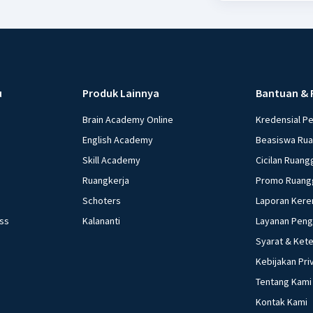
u
Produk Lainnya
Bantuan & 
Brain Academy Online
Kredensial P
English Academy
Beasiswa Ru
Skill Academy
Cicilan Ruang
Ruangkerja
Promo Ruang
Schoters
Laporan Kere
ess
Kalananti
Layanan Pen
Syarat & Ket
Kebijakan Pri
Tentang Kami
Kontak Kami