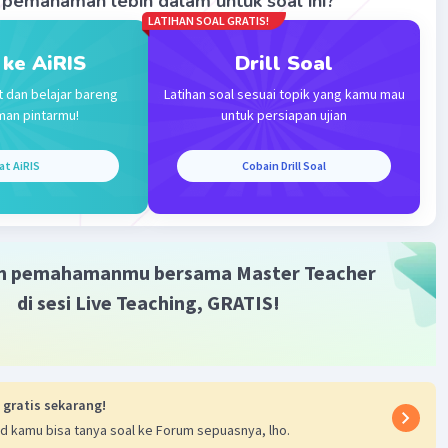
pemahaman lebih dalam untuk soal ini?
LATIHAN SOAL GRATIS!
 ke AiRIS
Drill Soal
t dan belajar bareng
Latihan soal sesuai topik yang kamu mau
man pintarmu!
untuk persiapan ujian
at AiRIS
Cobain Drill Soal
3 - 3 - 3/2 = 0 - 3/2
- 3/2
m pemahamanmu bersama Master Teacher
di sesi Live Teaching, GRATIS!
·
0.0
(
0
)
Balas
ating
Level 10
 gratis sekarang!
2023 11:17
d kamu bisa tanya soal ke Forum sepuasnya, lho.
terverifikasi