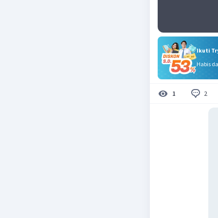
Ikuti T
Habis d
2
1