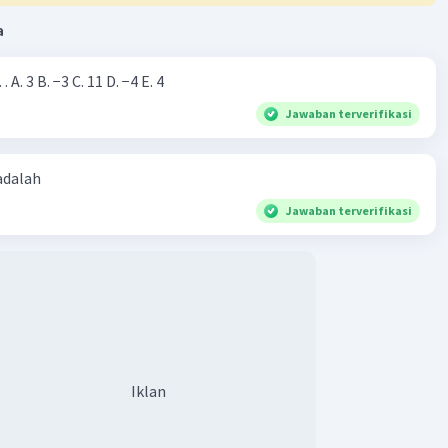
a
 -3/2
Iklan
Nilai dari |−7+4|=… A. 3 B. −3 C. 11 D. −4 E. 4
Jawaban terverifikasi
 adalah
Jawaban terverifikasi
·
0.0
(
0
)
Balas
ating
Iklan