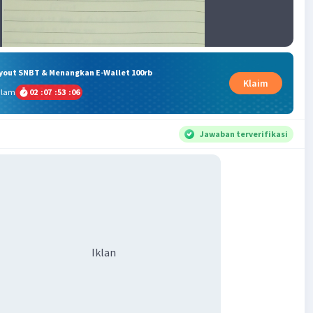
ryout SNBT & Menangkan E-Wallet 100rb
Klaim
alam
02
:
07
:
53
:
05
Jawaban terverifikasi
Iklan