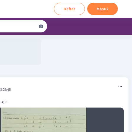
Daftar
Masuk
3 02:45
-c =