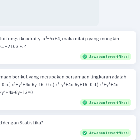
alui fungsi kuadrat y=x²−5x+4, maka nilai p yang mungkin
 C. −2 D. 3 E. 4
Jawaban terverifikasi
aan berikut yang merupakan persamaan lingkaran adalah
=0 b.) x²+y²+4x-6y-16=0 c.) x²-y²+4x-6y+16=0 d.) x²+y²+4x-
2=0 e.) x²+y²+4x-6y+13=0
Jawaban terverifikasi
 dengan Statistika?
Jawaban terverifikasi