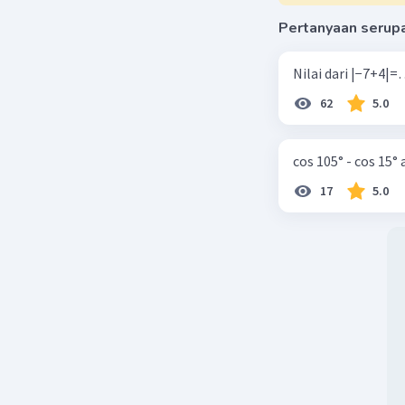
Pertanyaan serup
Jawaban :
62
5.0
cos 105° - cos 15°
17
5.0
Beri R