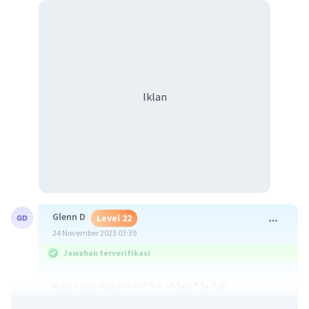
Iklan
Glenn D
Level 22
24 November 2023 03:39
Jawaban terverifikasi
Kita tahu jika (a+b)^2 = a^2+b^2+2ab
(1)^2= 2 + 2ab