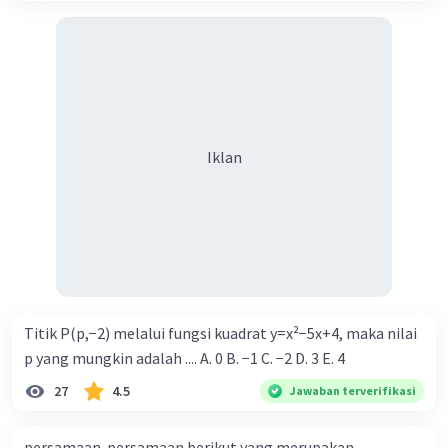
Iklan
Titik P(p,−2) melalui fungsi kuadrat y=x²−5x+4, maka nilai
p yang mungkin adalah .... A. 0 B. −1 C. −2 D. 3 E. 4
27
4.5
Jawaban terverifikasi
persamaan-persamaan berikut yang merupakan