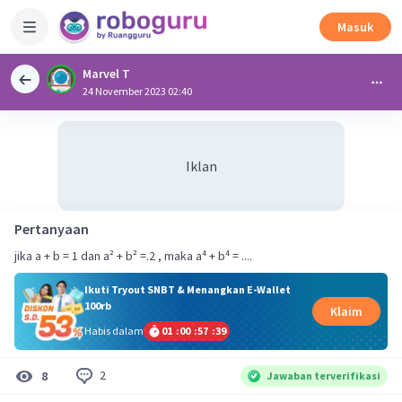
Masuk
Marvel T
24 November 2023 02:40
Iklan
Pertanyaan
jika a + b = 1 dan a² + b² =.2 , maka a⁴ + b⁴ = ....
Ikuti Tryout SNBT & Menangkan E-Wallet
100rb
Klaim
Habis dalam
01
:
00
:
57
:
39
2
8
Jawaban terverifikasi