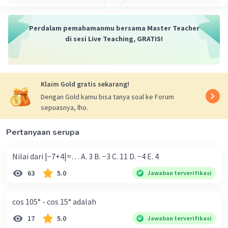
·
0.0
(
0
)
Balas
Beri Rating
Perdalam pemahamanmu bersama Master Teacher
di sesi Live Teaching, GRATIS!
Klaim Gold gratis sekarang!
Dengan Gold kamu bisa tanya soal ke Forum
sepuasnya, lho.
Pertanyaan serupa
Nilai dari |−7+4|=… A. 3 B. −3 C. 11 D. −4 E. 4
63
5.0
Jawaban terverifikasi
cos 105° - cos 15° adalah
17
5.0
Jawaban terverifikasi