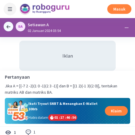
Masuk
Setiawan A
02 Januari 2024 03:54
Iklan
Pertanyaan
Jika A = [(-7 2 -2)(1 0 -1)(2 3 -1)] dan B = [(1 2)(-1 3)(2 0)], tentukan
matriks AB dan matriks BA.
Ikuti Tryout SNBT & Menangkan E-Wallet
100rb
Klaim
Habis dalam
01
:
17
:
46
:
56
1
1