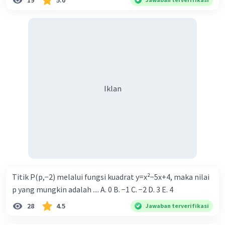
19
5.0
Iklan
Titik P(p,−2) melalui fungsi kuadrat y=x²−5x+4, maka nilai
p yang mungkin adalah .... A. 0 B. −1 C. −2 D. 3 E. 4
28
4.5
Jawaban terverifikasi