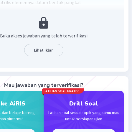
atriks elemennya dalam bentuk pangkat
^2017 + A^2020 + A^2023A
)(2^3 + 2^6) (5^2017)(5^3 +5^6)}]
Buka akses jawaban yang telah terverifikasi
)(-1^3 + -1^6) (-2^2017)(-2^3 + -2^6)}
Lihat Iklan
membantu.
·
5.0
(
1
)
Balas
ating
Mau jawaban yang terverifikasi?
LATIHAN SOAL GRATIS!
 ke AiRIS
Drill Soal
t dan belajar bareng
Latihan soal sesuai topik yang kamu mau
Iklan
man pintarmu!
untuk persiapan ujian