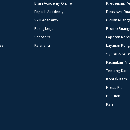
Brain Academy Online
Kredensial P
English Academy
Beasiswa Ru
Skill Academy
Cicilan Ruang
Ruangkerja
Promo Ruang
Schoters
Laporan Kere
ess
Kalananti
Layanan Pen
Syarat & Ket
Kebijakan Pri
Tentang Kami
Kontak Kami
Press Kit
Bantuan
Karir