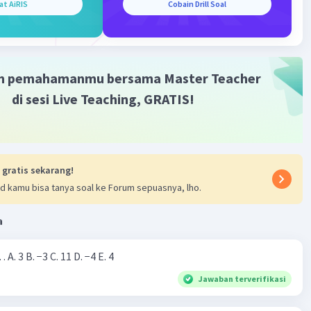
at AiRIS
Cobain Drill Soal
m pemahamanmu bersama Master Teacher
di sesi Live Teaching, GRATIS!
 gratis sekarang!
d kamu bisa tanya soal ke Forum sepuasnya, lho.
a
Nilai dari |−7+4|=… A. 3 B. −3 C. 11 D. −4 E. 4
Jawaban terverifikasi