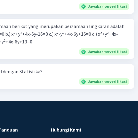
Jawaban terverifikasi
aan berikut yang merupakan persamaan lingkaran adalah
=0 b.) x²+y²+4x-6y-16=0 c.) x²-y²+4x-6y+16=0 d.) x²+y²+4x-
2=0 e.) x²+y²+4x-6y+13=0
Jawaban terverifikasi
 dengan Statistika?
Jawaban terverifikasi
Panduan
Hubungi Kami