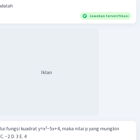
 adalah
Jawaban terverifikasi
Iklan
alui fungsi kuadrat y=x²−5x+4, maka nilai p yang mungkin
 C. −2 D. 3 E. 4