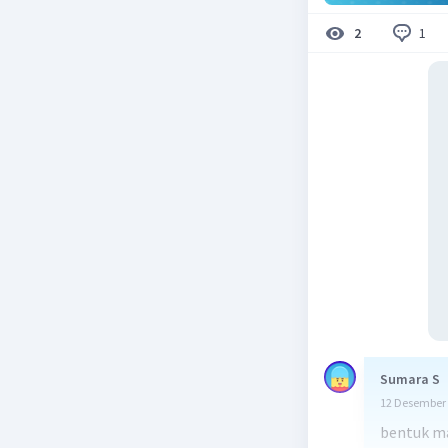
1
2
Sumara S
12 Desember 
bentuk mat