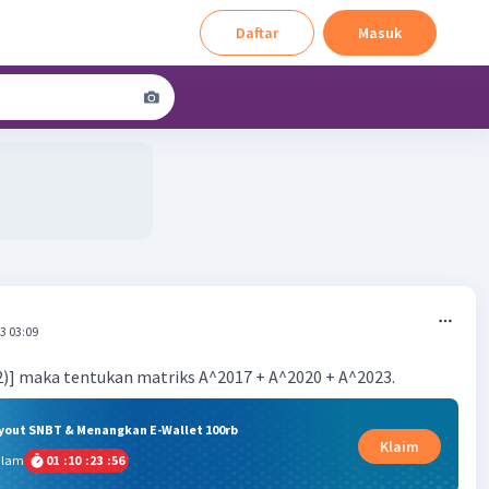
Daftar
Masuk
3 03:09
 -2)] maka tentukan matriks A^2017 + A^2020 + A^2023.
ryout SNBT & Menangkan E-Wallet 100rb
Klaim
alam
01
:
10
:
23
:
55