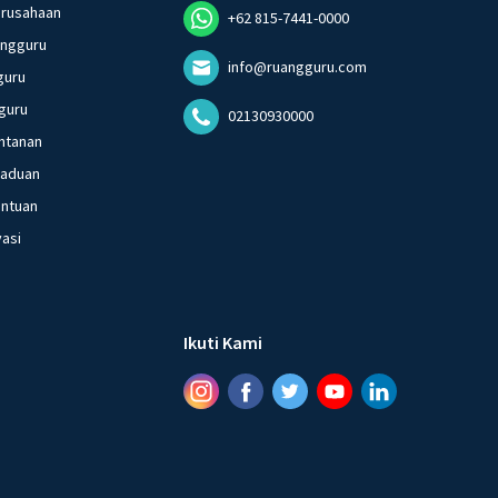
erusahaan
+62 815-7441-0000
angguru
info@ruangguru.com
guru
guru
02130930000
ntanan
gaduan
entuan
vasi
Ikuti Kami