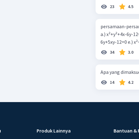
23
4.5
persamaan-persam
a.) x²+y²+4x-6y-12
6y+5xy-1
34
3.0
Apa yang dimaksud
14
4.2
u
Produk Lainnya
Bantuan & 