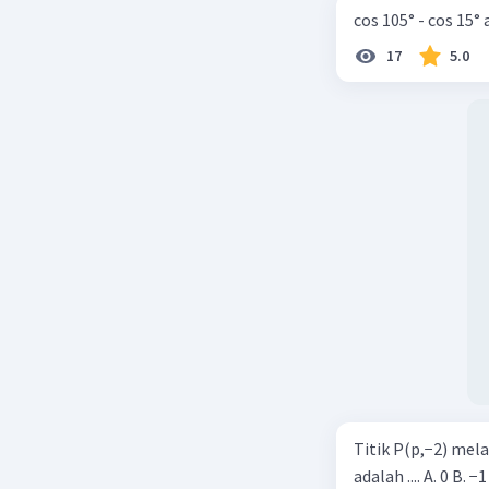
cos 105° - cos 15°
17
5.0
Titik P(p,−2) mel
adalah .... A. 0 B. −1