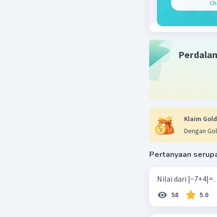
Ch
Perdala
Klaim Gold
Dengan Gol
Pertanyaan serup
58
5.0