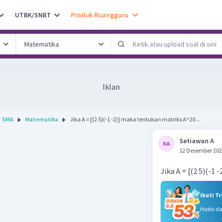
UTBK/SNBT
Produk Ruangguru
Iklan
SMA
Matematika
Jika A = [(2 5)(-1 -2)] maka tentukan matriks A^20...
Setiawan A
12 Desember 202
Jika A = [(2 5)(-1
Ikuti T
Habis d