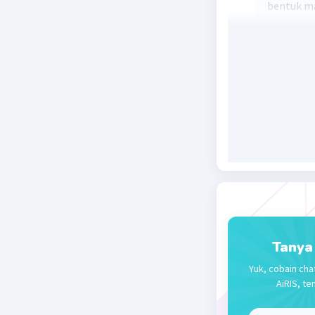
bentuk m
matriks A
[{(2^2017
[{(-1^2017
semoga 
Beri R
Tanya
Yuk, cobain cha
AiRIS, te