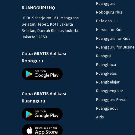
Ruangguru
RUANGGURU HQ
Roboguru Plus
Jl. Dr. Saharjo No.161, Manggarai
Dafa dan Lulu
Selatan, Tebet, Kota Jakarta
Kursus for Kids
Selatan, Daerah Khusus Ibukota
Jakarta 12860
Ruangguru for Kids
Ruangguru for Busin
Coba GRATIS Aplikasi
Ruanguji
Roboguru
Ruangbaca
Ruangkelas
Ruangbelajar
Ruangpengajar
Coba GRATIS Aplikasi
Ruangguru Privat
Ruangguru
Ruangpeduli
Airis