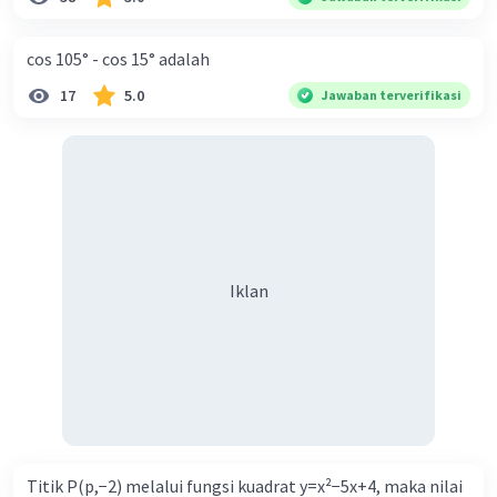
cos 105° - cos 15° adalah
17
5.0
Jawaban terverifikasi
Iklan
Titik P(p,−2) melalui fungsi kuadrat y=x²−5x+4, maka nilai