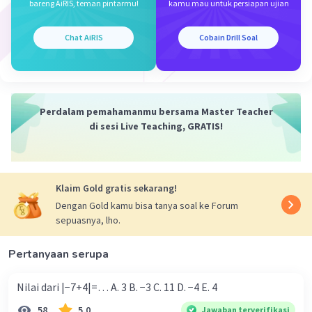
Semoga membantu.
bareng AiRIS, teman pintarmu!
kamu mau untuk persiapan ujian
·
0.0
(
0
)
Balas
Beri Rating
Chat AiRIS
Cobain Drill Soal
Perdalam pemahamanmu bersama Master Teacher
di sesi Live Teaching, GRATIS!
Iklan
Klaim Gold gratis sekarang!
Dengan Gold kamu bisa tanya soal ke Forum
sepuasnya, lho.
Pertanyaan serupa
Nilai dari |−7+4|=… A. 3 B. −3 C. 11 D. −4 E. 4
58
5.0
Jawaban terverifikasi