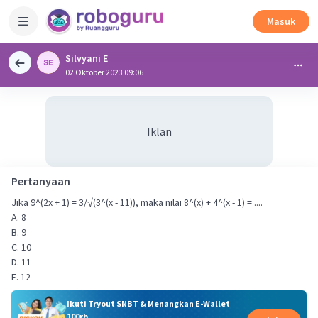
Masuk
Silvyani E
02 Oktober 2023 09:06
Iklan
Pertanyaan
Jika 9^(2x + 1) = 3/√(3^(x - 11)), maka nilai 8^(x) + 4^(x - 1) = ....
A. 8
B. 9
C. 10
D. 11
E. 12
Ikuti Tryout SNBT & Menangkan E-Wallet
100rb