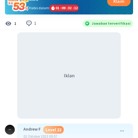
Klaim
Habis dalam
01
:
09
:
32
:
11
1
1
Jawaban terverifikasi
Iklan
Andrew F
Level 22
02 Oktober 2023 09:57