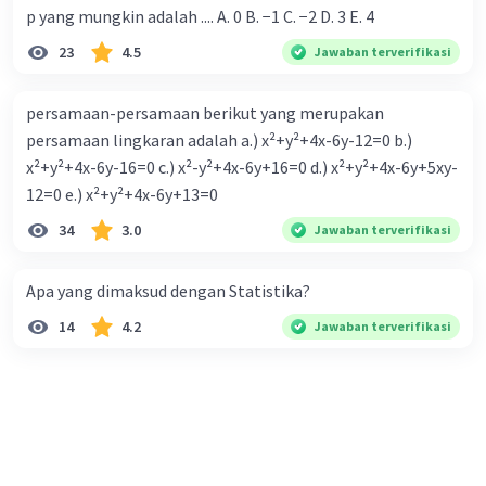
p yang mungkin adalah .... A. 0 B. −1 C. −2 D. 3 E. 4
23
4.5
Jawaban terverifikasi
persamaan-persamaan berikut yang merupakan
persamaan lingkaran adalah a.) x²+y²+4x-6y-12=0 b.)
x²+y²+4x-6y-16=0 c.) x²-y²+4x-6y+16=0 d.) x²+y²+4x-6y+5xy-
12=0 e.) x²+y²+4x-6y+13=0
34
3.0
Jawaban terverifikasi
Apa yang dimaksud dengan Statistika?
14
4.2
Jawaban terverifikasi