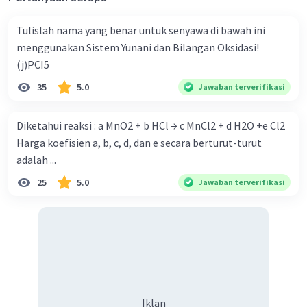
Tulislah nama yang benar untuk senyawa di bawah ini
menggunakan Sistem Yunani dan Bilangan Oksidasi!
(j)PCI5
35
5.0
Jawaban terverifikasi
Diketahui reaksi : a MnO2 + b HCl → c MnCl2 + d H2O +e Cl2
Harga koefisien a, b, c, d, dan e secara berturut-turut
adalah ...
25
5.0
Jawaban terverifikasi
Iklan