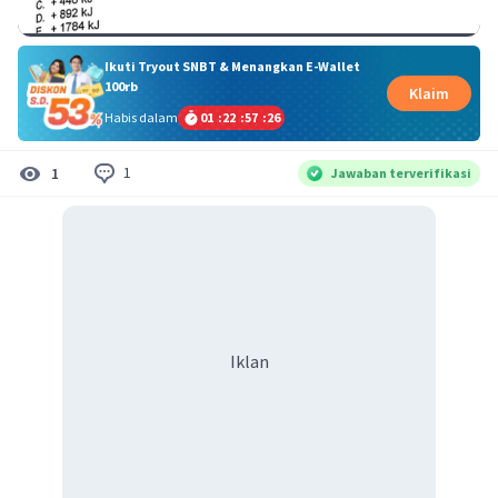
Ikuti Tryout SNBT & Menangkan E-Wallet
100rb
Klaim
Habis dalam
01
:
22
:
57
:
25
1
1
Jawaban terverifikasi
Iklan