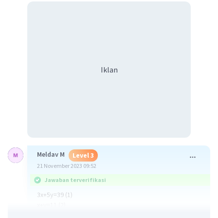
Iklan
Meldav M
Level 3
21 November 2023 09:52
Jawaban terverifikasi
3x+5y=39 (1)
x+y=11 (2)