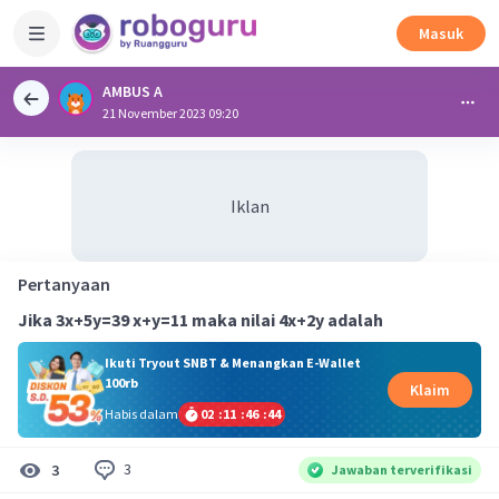
Masuk
AMBUS A
21 November 2023 09:20
Iklan
Pertanyaan
Jika 3x+5y=39 x+y=11 maka nilai 4x+2y adalah
Ikuti Tryout SNBT & Menangkan E-Wallet
100rb
Klaim
Habis dalam
02
:
11
:
46
:
44
3
3
Jawaban terverifikasi