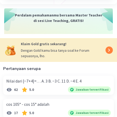
= 32+6
= 38
Perdalam pemahamanmu bersama Master Teacher
·
4.3
(
12
)
Balas
Beri Rating
di sesi Live Teaching, GRATIS!
Nanda R
Community
Level 89
21 November 2023 09:30
Klaim Gold gratis sekarang!
Jawaban terverifikasi
Dengan Gold kamu bisa tanya soal ke Forum
sepuasnya, lho.
jawabannya adalah 38.
Iklan
Pertanyaan serupa
Nilai dari |−7+4|=… A. 3 B. −3 C. 11 D. −4 E. 4
62
5.0
Jawaban terverifikasi
cos 105° - cos 15° adalah
17
5.0
Jawaban terverifikasi