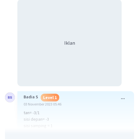
Iklan
Badia S
Level 1
03 November 2023 05:46
tan= -3/1
sisi depan= -3
sisi samping = 1
sisi miring = √(-3)²+1²= √9+1= √10