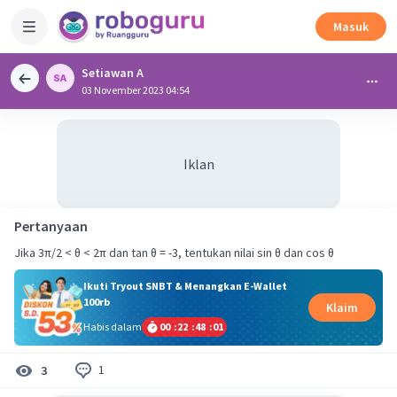
Masuk
Setiawan A
03 November 2023 04:54
Iklan
Pertanyaan
Jika 3π/2 < θ < 2π dan tan θ = -3, tentukan nilai sin θ dan cos θ
Ikuti Tryout SNBT & Menangkan E-Wallet
100rb
Klaim
Habis dalam
00
:
22
:
48
:
00
1
3