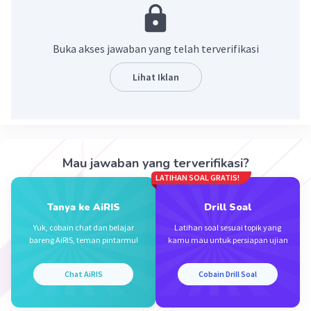
Berada di kuadran II - IV maka yang semua sudut positif
sin = depan/miring= 3/√10 = 3√10/10
cos= samping/miring = 1/√10 = 1/10 √10
Buka akses jawaban yang telah terverifikasi
·
1.0
(
1
)
Balas
Beri Rating
Lihat Iklan
Mau jawaban yang terverifikasi?
LATIHAN SOAL GRATIS!
Iklan
Tanya ke AiRIS
Drill Soal
Yuk, cobain chat dan belajar
Latihan soal sesuai topik yang
bareng AiRIS, teman pintarmu!
kamu mau untuk persiapan ujian
Chat AiRIS
Cobain Drill Soal