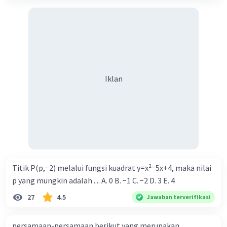
Iklan
Titik P(p,−2) melalui fungsi kuadrat y=x²−5x+4, maka nilai
p yang mungkin adalah .... A. 0 B. −1 C. −2 D. 3 E. 4
27
4.5
Jawaban terverifikasi
persamaan-persamaan berikut yang merupakan