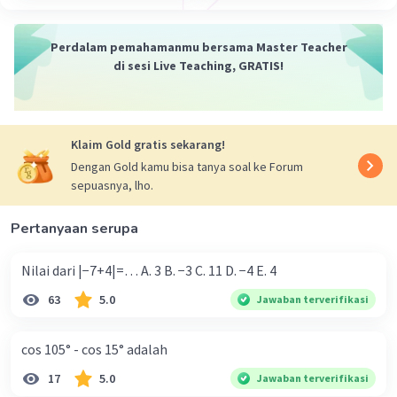
Perdalam pemahamanmu bersama Master Teacher
di sesi Live Teaching, GRATIS!
Klaim Gold gratis sekarang!
Dengan Gold kamu bisa tanya soal ke Forum
sepuasnya, lho.
Pertanyaan serupa
Nilai dari |−7+4|=… A. 3 B. −3 C. 11 D. −4 E. 4
63
5.0
Jawaban terverifikasi
cos 105° - cos 15° adalah
17
5.0
Jawaban terverifikasi