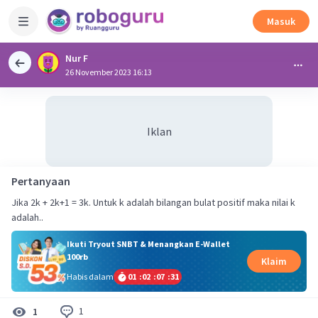
Masuk
Nur F
26 November 2023 16:13
Iklan
Pertanyaan
Jika 2k + 2k+1 = 3k. Untuk k adalah bilangan bulat positif maka nilai k
adalah..
Ikuti Tryout SNBT & Menangkan E-Wallet
100rb
Klaim
Habis dalam
01
:
02
:
07
:
31
1
1