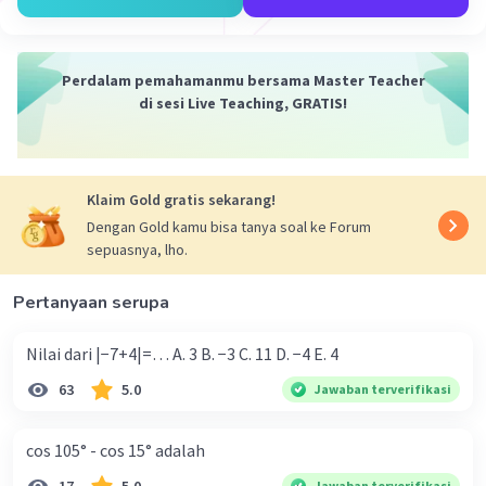
Perdalam pemahamanmu bersama Master Teacher
di sesi Live Teaching, GRATIS!
Klaim Gold gratis sekarang!
Dengan Gold kamu bisa tanya soal ke Forum
sepuasnya, lho.
Pertanyaan serupa
Nilai dari |−7+4|=… A. 3 B. −3 C. 11 D. −4 E. 4
63
5.0
Jawaban terverifikasi
cos 105° - cos 15° adalah
Jawaban terverifikasi