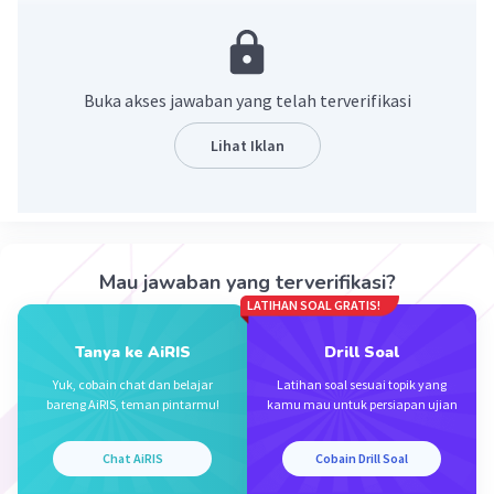
4k-3k+1 =0
1k+1 =0
1+1 = k
K = 2
Buka akses jawaban yang telah terverifikasi
·
4.0
(
2
)
Balas
Beri Rating
Lihat Iklan
Mau jawaban yang terverifikasi?
LATIHAN SOAL GRATIS!
Iklan
Tanya ke AiRIS
Drill Soal
Yuk, cobain chat dan belajar
Latihan soal sesuai topik yang
bareng AiRIS, teman pintarmu!
kamu mau untuk persiapan ujian
Chat AiRIS
Cobain Drill Soal