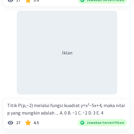
17
5.0
Iklan
Titik P(p,−2) melalui fungsi kuadrat y=x²−5x+4, maka nilai
p yang mungkin adalah .... A. 0 B. −1 C. −2 D. 3 E. 4
27
4.5
Jawaban terverifikasi